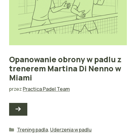
Opanowanie obrony w padlu z
trenerem Martina Di Nenno w
Miami
przez
Practica Padel Team
Kategorie
Trening padla
,
Uderzenia w padlu