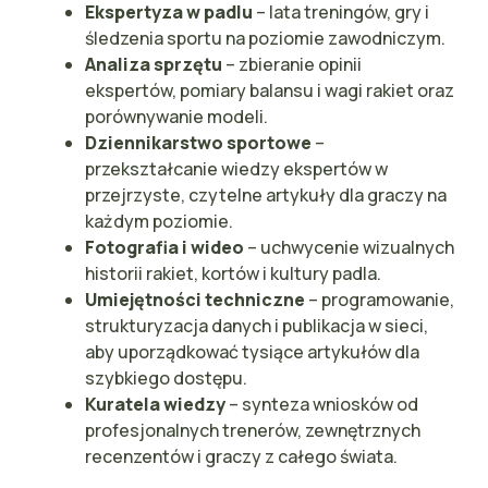
Ekspertyza w padlu
– lata treningów, gry i
śledzenia sportu na poziomie zawodniczym.
Analiza sprzętu
– zbieranie opinii
ekspertów, pomiary balansu i wagi rakiet oraz
porównywanie modeli.
Dziennikarstwo sportowe
–
przekształcanie wiedzy ekspertów w
przejrzyste, czytelne artykuły dla graczy na
każdym poziomie.
Fotografia i wideo
– uchwycenie wizualnych
historii rakiet, kortów i kultury padla.
Umiejętności techniczne
– programowanie,
strukturyzacja danych i publikacja w sieci,
aby uporządkować tysiące artykułów dla
szybkiego dostępu.
Kuratela wiedzy
– synteza wniosków od
profesjonalnych trenerów, zewnętrznych
recenzentów i graczy z całego świata.