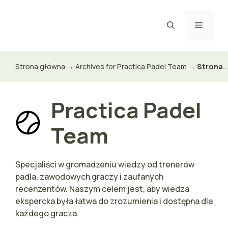
Przejdź
do
Menu
treści
Strona główna
→
Archives for Practica Padel Team
→
Strona 9
Practica Padel
Team
Specjaliści w gromadzeniu wiedzy od trenerów
padla, zawodowych graczy i zaufanych
recenzentów. Naszym celem jest, aby wiedza
ekspercka była łatwa do zrozumienia i dostępna dla
każdego gracza.