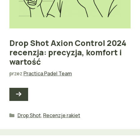
Drop Shot Axion Control 2024
recenzja: precyzja, komfort i
wartość
przez
Practica Padel Team
Kategorie
Drop Shot
,
Recenzje rakiet