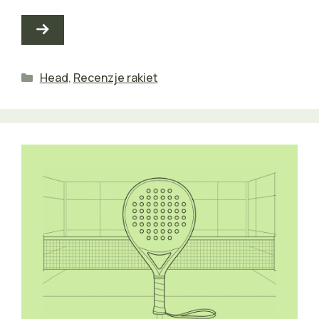
Kategorie
Head
,
Recenzje rakiet