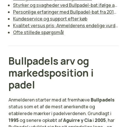
Styrker og svagheder ved Bullpadel-bat ifølge anmelderen
Personlige erfaringer med Bullpadel-bat fra 2018 til 2023
Kundeservice og support efter køb
Kvalitet versus pris: Anmelderens endelige vurdering
Ofte stillede spørgsmål
Bullpadels arv og
markedsposition i
padel
Anmelderen starter med at fremhæve
Bullpadels
status som et af de mest anerkendte og
etablerede mærker i padelverdenen. Grundlagt i
1995
og senere opkøbt af
Aguirre y Cia
i
2005
, har
Bullpadel udviklet sig fra sit oprindelige logo—en