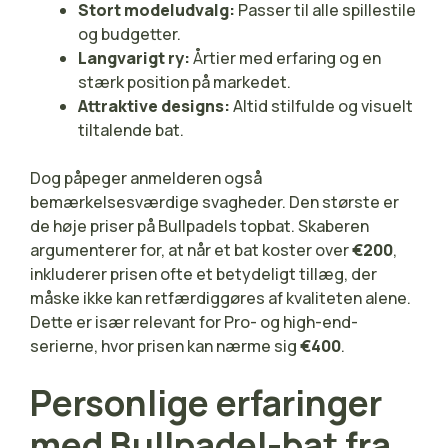
Stort modeludvalg:
Passer til alle spillestile
og budgetter.
Langvarigt ry:
Årtier med erfaring og en
stærk position på markedet.
Attraktive designs:
Altid stilfulde og visuelt
tiltalende bat.
Dog påpeger anmelderen også
bemærkelsesværdige svagheder. Den største er
de høje priser på Bullpadels topbat. Skaberen
argumenterer for, at når et bat koster over
€200
,
inkluderer prisen ofte et betydeligt tillæg, der
måske ikke kan retfærdiggøres af kvaliteten alene.
Dette er især relevant for Pro- og high-end-
serierne, hvor prisen kan nærme sig
€400
.
Personlige erfaringer
med Bullpadel-bat fra