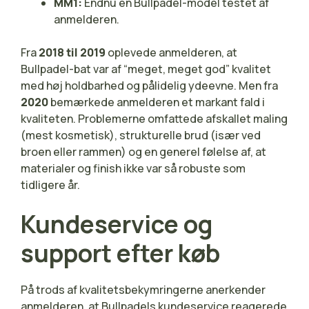
MM1:
Endnu en Bullpadel-model testet af
anmelderen.
Fra
2018 til 2019
oplevede anmelderen, at
Bullpadel-bat var af “meget, meget god” kvalitet
med høj holdbarhed og pålidelig ydeevne. Men fra
2020
bemærkede anmelderen et markant fald i
kvaliteten. Problemerne omfattede afskallet maling
(mest kosmetisk), strukturelle brud (især ved
broen eller rammen) og en generel følelse af, at
materialer og finish ikke var så robuste som
tidligere år.
Kundeservice og
support efter køb
På trods af kvalitetsbekymringerne anerkender
anmelderen, at Bullpadels kundeservice reagerede