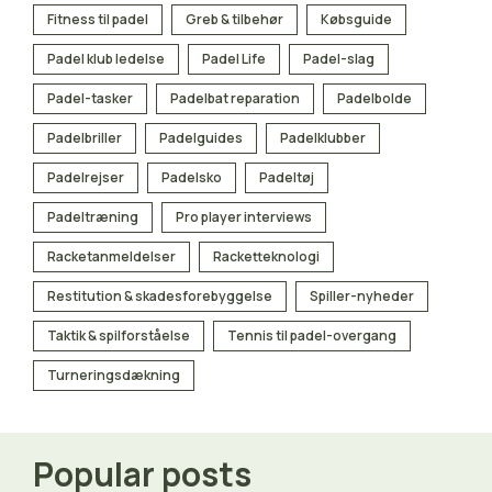
Fitness til padel
Greb & tilbehør
Købsguide
Padel klub ledelse
Padel Life
Padel-slag
Padel-tasker
Padelbat reparation
Padelbolde
Padelbriller
Padelguides
Padelklubber
Padelrejser
Padelsko
Padeltøj
Padeltræning
Pro player interviews
Racketanmeldelser
Racketteknologi
Restitution & skadesforebyggelse
Spiller-nyheder
Taktik & spilforståelse
Tennis til padel-overgang
Turneringsdækning
Popular posts