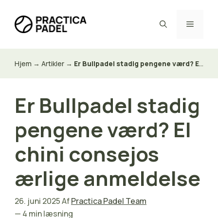
Hop
til
Menu
indhold
Hjem
→
Artikler
→
Er Bullpadel stadig pengene værd? El chini consejos ærlige anmeldelse
Er Bullpadel stadig
pengene værd? El
chini consejos
ærlige anmeldelse
26. juni 2025
Af
Practica Padel Team
— 4 min læsning