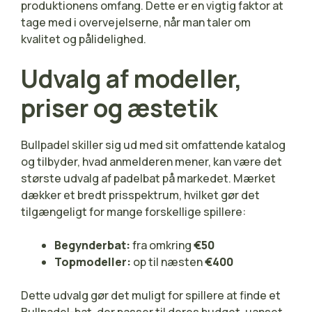
produktionens omfang. Dette er en vigtig faktor at
tage med i overvejelserne, når man taler om
kvalitet og pålidelighed.
Udvalg af modeller,
priser og æstetik
Bullpadel skiller sig ud med sit omfattende katalog
og tilbyder, hvad anmelderen mener, kan være det
største udvalg af padelbat på markedet. Mærket
dækker et bredt prisspektrum, hvilket gør det
tilgængeligt for mange forskellige spillere:
Begynderbat:
fra omkring
€50
Topmodeller:
op til næsten
€400
Dette udvalg gør det muligt for spillere at finde et
Bullpadel-bat, der passer til deres budget, uanset