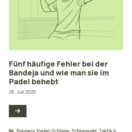
Fünf häufige Fehler bei der
Bandeja und wie man sie im
Padel behebt
26. Juli 2025
Kategorien
Bandeja
,
Padel-Schläge
,
Schlagwahl
,
Taktik &