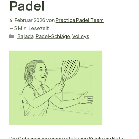
Padel
4. Februar 2026
von
Practica Padel Team
— 5 Min. Lesezeit
Kategorien
Bajada
,
Padel-Schläge
,
Volleys
Die Geheimnisse eines effektiven Spiels am Netz