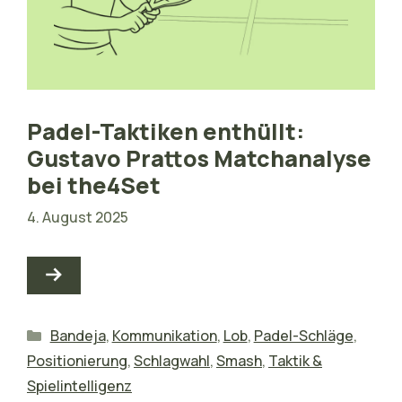
Padel-Taktiken enthüllt:
Gustavo Prattos Matchanalyse
bei the4Set
4. August 2025
Kategorien
Bandeja
,
Kommunikation
,
Lob
,
Padel-Schläge
,
Positionierung
,
Schlagwahl
,
Smash
,
Taktik &
Spielintelligenz