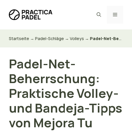
Zum
Inhalt
Menü
springen
Startseite
→
Padel-Schläge
→
Volleys
→
Padel-Net-Beherrschung: Praktische Volley- und Bandeja-Tipps von Mejora Tu Padel
Padel-Net-
Beherrschung:
Praktische Volley-
und Bandeja-Tipps
von Mejora Tu