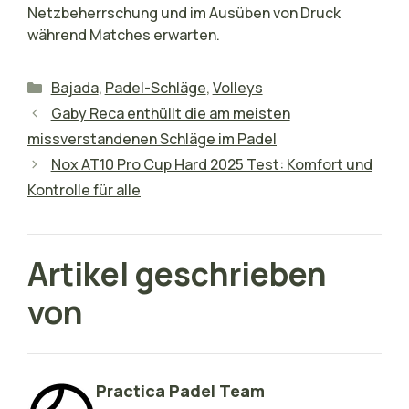
Netzbeherrschung und im Ausüben von Druck
während Matches erwarten.
Kategorien
Bajada
,
Padel-Schläge
,
Volleys
Gaby Reca enthüllt die am meisten
missverstandenen Schläge im Padel
Nox AT10 Pro Cup Hard 2025 Test: Komfort und
Kontrolle für alle
Artikel geschrieben
von
Practica Padel Team