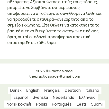
αθλήματος. Αξιοποιώντας αυτούς τους πόρους,
μπορείτε να λαμβάνετε ενημερωμένες
αποφάσεις, να αποφεύγετε συνηθισμένα λάθη και
να προοδεύετε σταθερά—ανεξάρτητα από το
σημείο εκκίνησης. Είτε θέλετε να κατακτήσετε τα
βασικά είτε να διευρύνετε τα ανταγωνιστικά σας
όρια, αυτοί οι οδηγοί προσφέρουν πρακτική
υποστήριξη σε κάθε βήμα.
2026 © PracticaPadel
thepracticapadel@gmail.com
Dansk
English
Français
Deutsch
Italiano
Español
Svenska
Nederlands
Ελληνικά
Norsk bokmål
Polski
Português
Eesti
Suomi