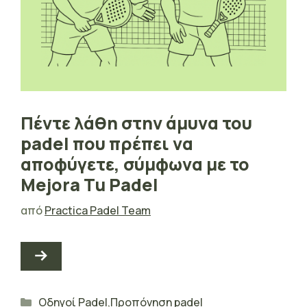
Πέντε λάθη στην άμυνα του
padel που πρέπει να
αποφύγετε, σύμφωνα με το
Mejora Tu Padel
από
Practica Padel Team
Κατηγορίες
Οδηγοί Padel
,
Προπόνηση padel