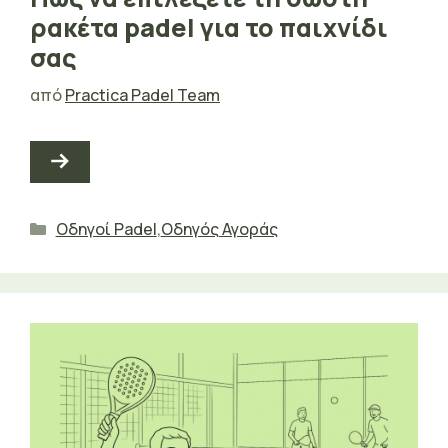
ρακέτα padel για το παιχνίδι
σας
από
Practica Padel Team
Κατηγορίες
Οδηγοί Padel
,
Οδηγός Αγοράς