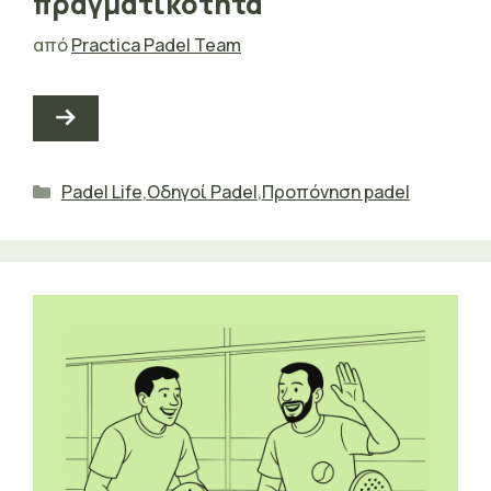
πραγματικότητα
από
Practica Padel Team
Κατηγορίες
Padel Life
,
Οδηγοί Padel
,
Προπόνηση padel