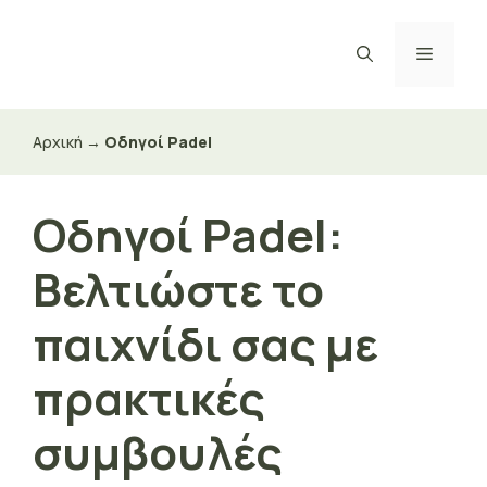
Μετάβαση
σε
Μενού
περιεχόμενο
Αρχική
→
Οδηγοί Padel
Οδηγοί Padel:
Βελτιώστε το
παιχνίδι σας με
πρακτικές
συμβουλές