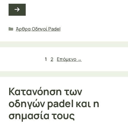
Κατηγορίες
Άρθρα
,
Οδηγοί Padel
Σελίδα
Σελίδα
1
2
Επόμενο
→
Κατανόηση των
οδηγών padel και η
σημασία τους