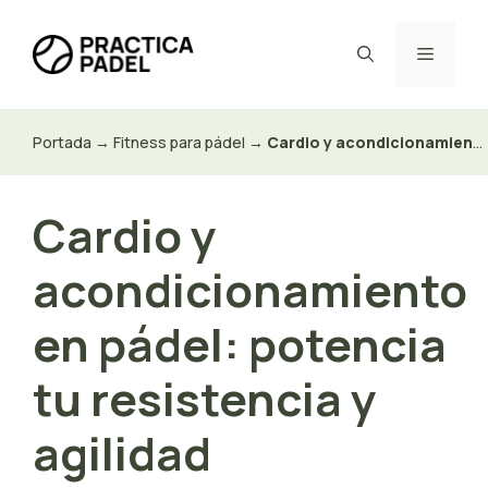
Saltar
al
Menú
contenido
Portada
→
Fitness para pádel
→
Cardio y acondicionamiento
Cardio y
acondicionamiento
en pádel: potencia
tu resistencia y
agilidad