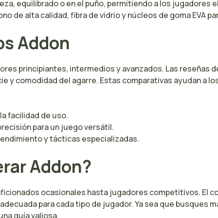
za, equilibrado o en el puño, permitiendo a los jugadores ele
 de alta calidad, fibra de vidrio y núcleos de goma EVA par
os Addon
res principiantes, intermedios y avanzados. Las reseñas de
icie y comodidad del agarre. Estas comparativas ayudan a lo
la facilidad de uso.
ecisión para un juego versátil.
endimiento y tácticas especializadas.
erar Addon?
aficionados ocasionales hasta jugadores competitivos. El co
decuada para cada tipo de jugador. Ya sea que busques may
una guía valiosa.