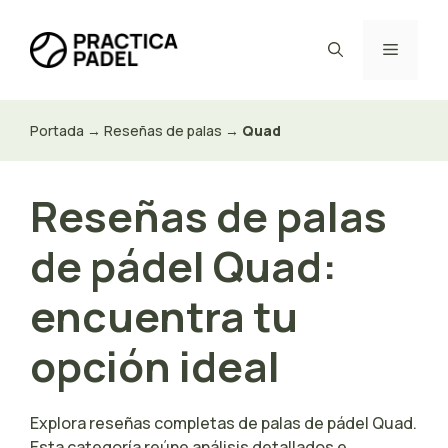
Saltar
al
Menú
contenido
Portada
→
Reseñas de palas
→
Quad
Reseñas de palas
de pádel Quad:
encuentra tu
opción ideal
Explora reseñas completas de palas de pádel Quad.
Esta categoría reúne análisis detallados e