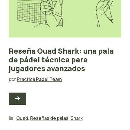
Reseña Quad Shark: una pala
de pádel técnica para
jugadores avanzados
por
Practica Padel Team
Categorías
Quad
,
Reseñas de palas
,
Shark