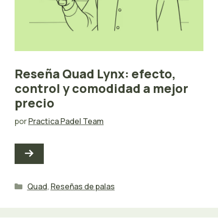
Reseña Quad Lynx: efecto,
control y comodidad a mejor
precio
por
Practica Padel Team
Categorías
Quad
,
Reseñas de palas