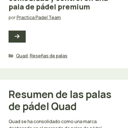
pala de pádel premium
por
Practica Padel Team
Categorías
Quad
,
Reseñas de palas
Resumen de las palas
de pádel Quad
Quad se ha consolidado como una marca