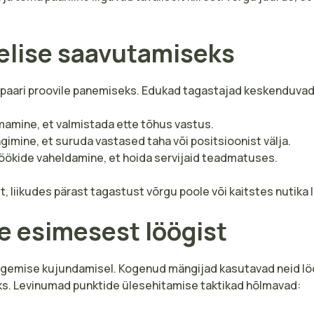
elise saavutamiseks
 paari proovile panemiseks. Edukad tagastajad keskenduvad
amine, et valmistada ette tõhus vastus.
ngimine, et suruda vastased taha või positsioonist välja.
löökide vaheldamine, et hoida servijaid teadmatuses.
liikudes pärast tagastust võrgu poole või kaitstes nutika lö
e esimesest löögist
 kulgemise kujundamisel. Kogenud mängijad kasutavad neid löö
ks. Levinumad punktide ülesehitamise taktikad hõlmavad: