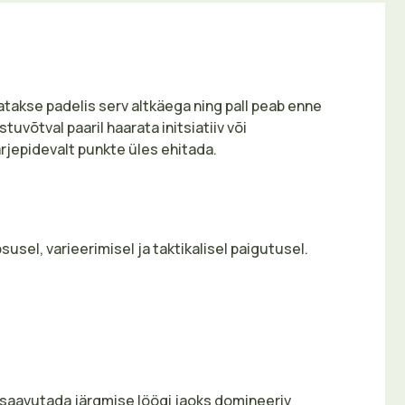
tatakse padelis serv altkäega ning pall peab enne
võtval paaril haarata initsiatiiv või
ärjepidevalt punkte üles ehitada.
susel, varieerimisel ja taktikalisel paigutusel.
 et saavutada järgmise löögi jaoks domineeriv