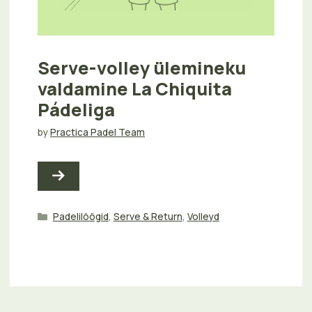
Serve-volley ülemineku
valdamine La Chiquita
Pádeliga
by
Practica Padel Team
Categories
Padelilöögid
,
Serve & Return
,
Volleyd