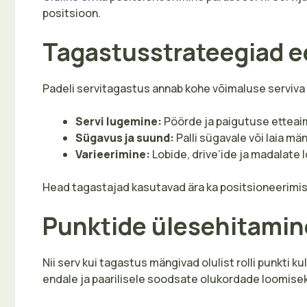
positsioon.
Tagastusstrateegiad e
Padeli servitagastus annab kohe võimaluse serviva
Servi lugemine:
Pöörde ja paigutuse etteaim
Sügavus ja suund:
Palli sügavale või laia mä
Varieerimine:
Lobide, drive’ide ja madalate 
Head tagastajad kasutavad ära ka positsioneerimist, 
Punktide ülesehitamin
Nii serv kui tagastus mängivad olulist rolli punkti
endale ja paarilisele soodsate olukordade loomise