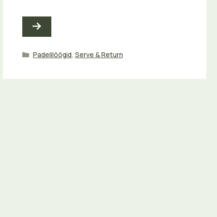
Categories
Padelilöögid
,
Serve & Return