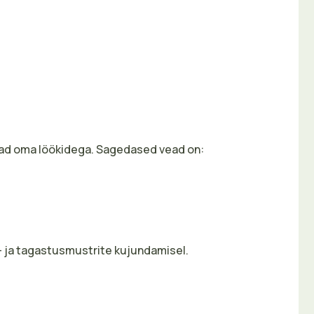
avad oma löökidega. Sagedased vead on:
 ja tagastusmustrite kujundamisel.