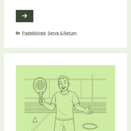
Categories
Padelilöögid
,
Serve & Return