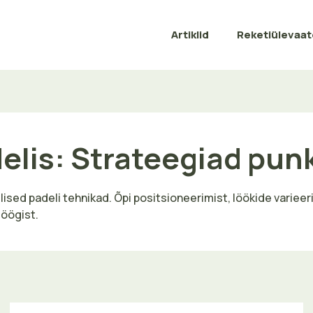
Artiklid
Reketiülevaa
elis: Strateegiad punk
sed padeli tehnikad. Õpi positsioneerimist, löökide varieerim
löögist.