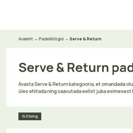
Skip
to
content
Avaleht
→
Padelilöögid
→
Serve & Return
Serve & Return pad
Avasta Serve & Return kategooria, et omandada oluli
üles ehitada ning saavutada eelist juba esimesest 
Otsing