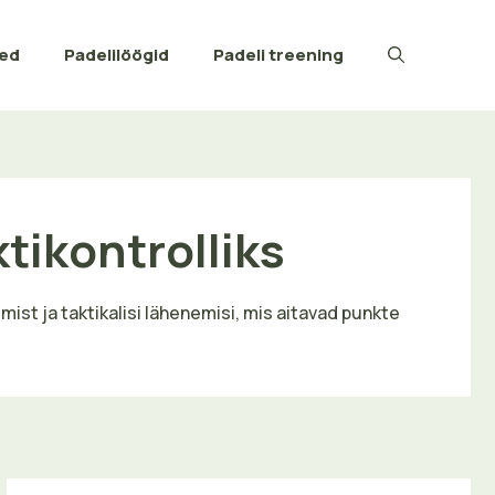
ted
Padelilöögid
Padeli treening
tikontrolliks
ist ja taktikalisi lähenemisi, mis aitavad punkte