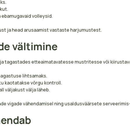
ks.
kut.
 ebamugavaid volleysid.
st ja head arusaamist vastaste harjumustest.
de vältimine
es ja tagastades etteaimatavatesse mustritesse või kiirust
 tagastuse lihtsamaks.
ttu kaotatakse võrgu kontroll.
l väljakust välja läheb.
de vigade vähendamisel ning usaldusväärsete serveerimis-
ähendab