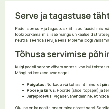
Serve ja tagastuse täh
Padelis on serv ja tagastus kriitilised faasid, mis 
lööki põrkama, mis lisab mängu unikaalseid strateeg
neutraliseerida servija eelis. Mõlema löögi valdami
Tõhusa servimise põh
Kuigi padeli serv on vähem agressiivne kui teistes re
Mängijad keskenduvad sageli:
Paigutus:
Nurkade või keha sihtimine, et piir
Pööre ja kiirus:
Pöörde (slice, topspin) ja t
Järjepidevus:
Vigade vähendamine, et hoida 
Oluline on ka positsioneerimine pärast servi. Servija