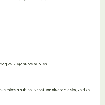
:
ögivalikuga surve all olles.
ke mitte ainult pallivahetuse alustamiseks, vaid ka