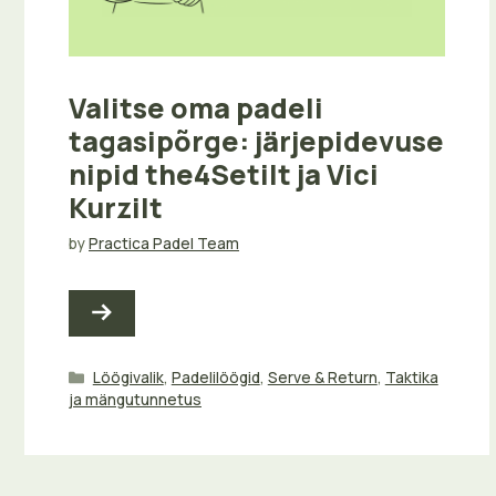
Valitse oma padeli
tagasipõrge: järjepidevuse
nipid the4Setilt ja Vici
Kurzilt
by
Practica Padel Team
Categories
Löögivalik
,
Padelilöögid
,
Serve & Return
,
Taktika
ja mängutunnetus