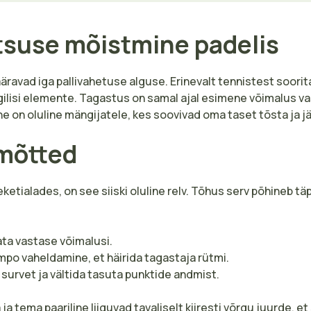
tsuse mõistmine padelis
määravad iga pallivahetuse alguse. Erinevalt tennistest soori
ilisi elemente. Tagastus on samal ajal esimene võimalus vastu
ne on oluline mängijatele, kes soovivad oma taset tõsta ja j
imõtted
ketialades, on see siiski oluline relv. Tõhus serv põhineb täp
ata vastase võimalusi.
empo vaheldamine, et häirida tagastaja rütmi.
survet ja vältida tasuta punktide andmist.
 ja tema paariline liiguvad tavaliselt kiiresti võrgu juurde,