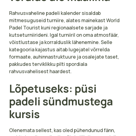
Rahvusvaheline padeli kalender sisaldab
mitmesuguseid turniire, alates mainekast World
Padel Tourist kuni regionaalsete sarjade ja
kutseturniirideni. Igal turniiril on oma atmosfäär,
võistlustase ja korralduslik lähenemine. Selle
kategooria kajastus aitab lugejatel võrrelda
formaate, auhinnastruktuure ja osalejate taset,
pakkudes terviklikku pilti spordiala
rahvusvahelisest haardest.
Lõpetuseks: püsi
padeli sündmustega
kursis
Olenemata sellest, kas oled pühendunud fänn,