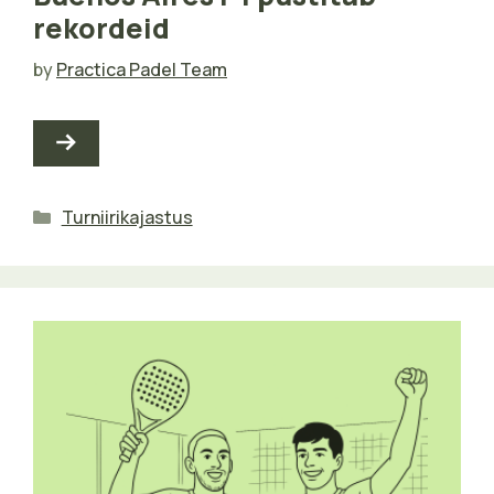
rekordeid
by
Practica Padel Team
Categories
Turniirikajastus