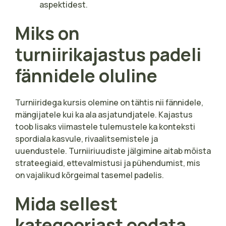
aspektidest.
Miks on
turniirikajastus padeli
fännidele oluline
Turniiridega kursis olemine on tähtis nii fännidele,
mängijatele kui ka ala asjatundjatele. Kajastus
toob lisaks viimastele tulemustele ka konteksti
spordiala kasvule, rivaalitsemistele ja
uuendustele. Turniiriuudiste jälgimine aitab mõista
strateegiaid, ettevalmistusi ja pühendumist, mis
on vajalikud kõrgeimal tasemel padelis.
Mida sellest
kategooriast oodata