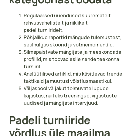
Regulaarsed uuendused suurematelt
rahvusvahelistelt ja riiklikelt
padeliturniiridelt.
Põhjalikud raportid mängude tulemustest,
sealhulgas skoorid ja võtmemomendid.
Silmapaistvate mängijate ja meeskondade
profiilid, mis toovad esile nende teekonna
turniiril.
Analüütilised artiklid, mis käsitlevad trende,
taktikaid ja muutusi võistlusmaastikul.
Väljaspool väljakut toimuvate lugude
kajastus, näiteks treeningud, vigastuste
uudised ja mängijate intervjuud.
Padeli turniiride
võrdlus üle maailma