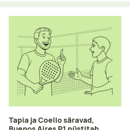
Tapia ja Coello säravad,
Buenos Aires P1 püstitab