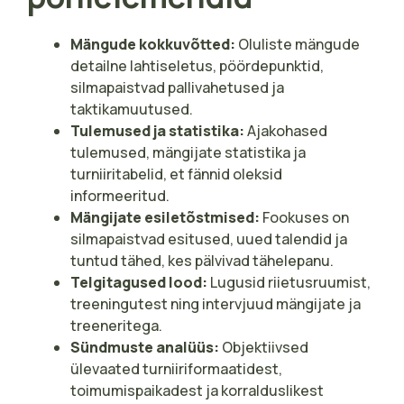
Mängude kokkuvõtted:
Oluliste mängude
detailne lahtiseletus, pöördepunktid,
silmapaistvad pallivahetused ja
taktikamuutused.
Tulemused ja statistika:
Ajakohased
tulemused, mängijate statistika ja
turniiritabelid, et fännid oleksid
informeeritud.
Mängijate esiletõstmised:
Fookuses on
silmapaistvad esitused, uued talendid ja
tuntud tähed, kes pälvivad tähelepanu.
Telgitagused lood:
Lugusid riietusruumist,
treeningutest ning intervjuud mängijate ja
treeneritega.
Sündmuste analüüs:
Objektiivsed
ülevaated turniiriformaatidest,
toimumispaikadest ja korralduslikest