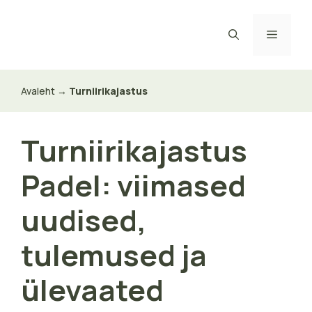
Skip
to
Menu
content
Avaleht
→
Turniirikajastus
Turniirikajastus
Padel: viimased
uudised,
tulemused ja
ülevaated