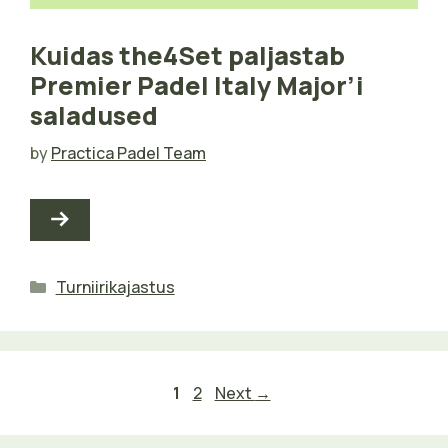
Kuidas the4Set paljastab
Premier Padel Italy Major’i
saladused
by
Practica Padel Team
Categories
Turniirikajastus
Page
Page
1
2
Next
→