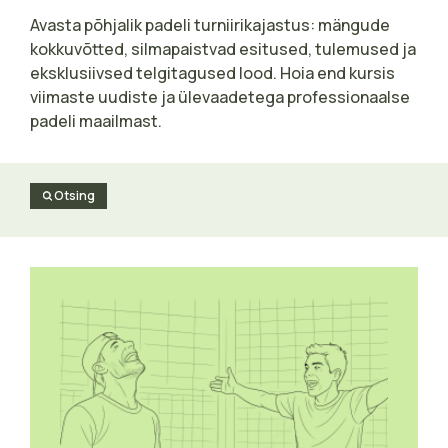
Avasta põhjalik padeli turniirikajastus: mängude
kokkuvõtted, silmapaistvad esitused, tulemused ja
eksklusiivsed telgitagused lood. Hoia end kursis
viimaste uudiste ja ülevaadetega professionaalse
padeli maailmast.
Otsing