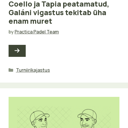
Coello ja Tapia peatamatud,
Galáni vigastus tekitab üha
enam muret
by
Practica Padel Team
Categories
Turniirikajastus