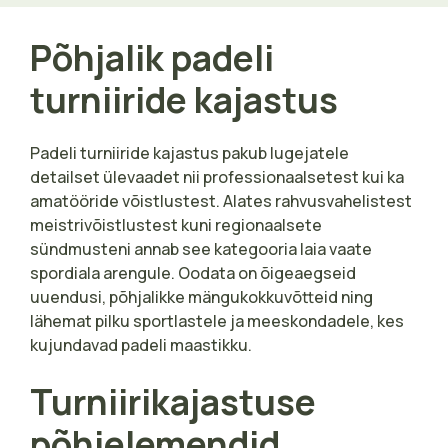
Põhjalik padeli
turniiride kajastus
Padeli turniiride kajastus pakub lugejatele
detailset ülevaadet nii professionaalsetest kui ka
amatööride võistlustest. Alates rahvusvahelistest
meistrivõistlustest kuni regionaalsete
sündmusteni annab see kategooria laia vaate
spordiala arengule. Oodata on õigeaegseid
uuendusi, põhjalikke mängukokkuvõtteid ning
lähemat pilku sportlastele ja meeskondadele, kes
kujundavad padeli maastikku.
Turniirikajastuse
põhielemendid