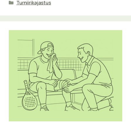
Categories
Turniirikajastus