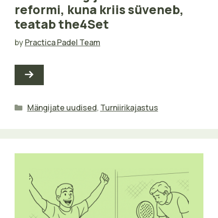
reformi, kuna kriis süveneb,
teatab the4Set
by
Practica Padel Team
Categories
Mängijate uudised
,
Turniirikajastus