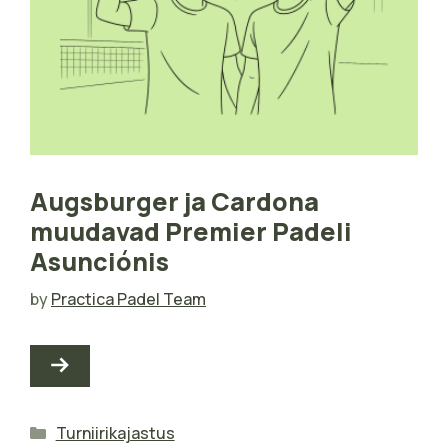
Augsburger ja Cardona
muudavad Premier Padeli
Asunciónis
by
Practica Padel Team
Categories
Turniirikajastus