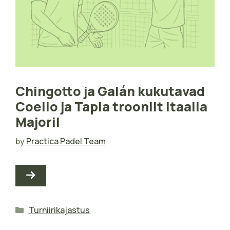
Chingotto ja Galán kukutavad
Coello ja Tapia troonilt Itaalia
Majoril
by
Practica Padel Team
Categories
Turniirikajastus