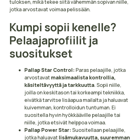
tuloksen, mikä tekee siitä vähemmän sopivan niille,
jotka arvostavat voimaa pelissään.
Kumpi sopii kenelle?
Pelaajaprofiilit ja
suositukset
Pallap Star Control:
Paras pelaajille, jotka
arvostavat
maksimaalista kontrollia,
käsiteltävyyttä ja tarkkuutta
. Sopii niille,
joilla on keskitason tai korkeampi tekniikka,
eivätkä tarvitse lisäapua mailalta ja haluavat
kuivemman, kontrolloidun tuntuman. Ei
suositella hyvin hyökkääville pelaajille tai
niille, jotka etsivät helppoa voimaa.
Pallap Power Star:
Suositellaan pelaajille,
jotka haluavat
lisämukavuutta, suuremman