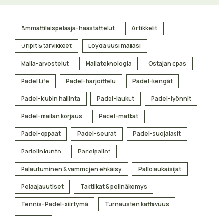
Ammattilaispelaaja-haastattelut
Artikkelit
Gripit & tarvikkeet
Löydä uusi mailasi
Maila-arvostelut
Mailateknologia
Ostajan opas
Padel Life
Padel-harjoittelu
Padel-kengät
Padel-klubin hallinta
Padel-laukut
Padel-lyönnit
Padel-mailan korjaus
Padel-matkat
Padel-oppaat
Padel-seurat
Padel-suojalasit
Padelin kunto
Padelpallot
Palautuminen & vammojen ehkäisy
Pallolaukaisijat
Pelaajauutiset
Taktiikat & pelinäkemys
Tennis–Padel-siirtymä
Turnausten kattavuus