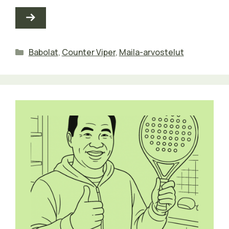
Kategoriat
Babolat
,
Counter Viper
,
Maila-arvostelut