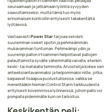
rajallinen pallon irtoaminen vaativat pelaajaa
seuraamaan ja jatkamaan lyöntiä syvyyden
saavuttamiseksi, mutta tämä tuo myös
erinomaisen kontrollin erityisesti takakentältä
lyötäessä.
Vastaavasti
Power Star
tarjoaa selvästi
suuremman sweet spotin ja pehmeämmän,
mukavamman tuntuman. Pehmeämpi ydin ja
suurempi pallon irtoaminen helpottavat pallojen
palauttamista syvälle vähemmällä vaivalla, etenkin
keski- tai matalalla temmolla. Arvostelija kokee sen
anteeksiantavammaksi ja helpommaksi niille, jotka
kaipaavat lisäapua puolustuksessa, vaikka se
menettääkin hieman Control Starin tarkkuudesta
erityisesti kovemmissa lyönneissä, jolloin pallo voi
pompata pidemmälle kuin on tarkoitus.
Keskikentän peli: