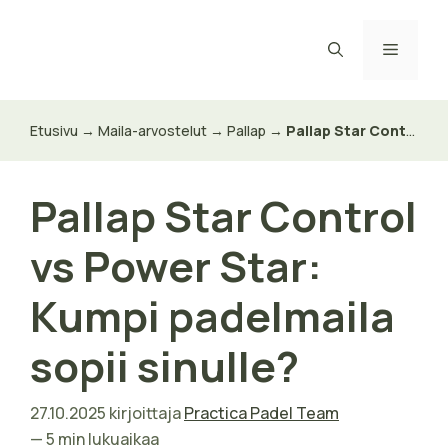
Siirry
sisältöön
Valikk
Etusivu
→
Maila-arvostelut
→
Pallap
→
Pallap Star Control vs Power Star: Kumpi padelmaila sopii sinulle?
Pallap Star Control
vs Power Star:
Kumpi padelmaila
sopii sinulle?
27.10.2025
kirjoittaja
Practica Padel Team
— 5 min lukuaikaa