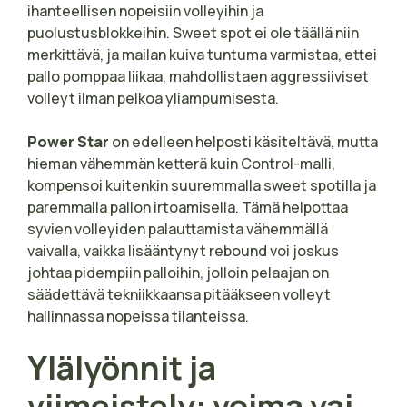
ihanteellisen nopeisiin volleyihin ja
puolustusblokkeihin. Sweet spot ei ole täällä niin
merkittävä, ja mailan kuiva tuntuma varmistaa, ettei
pallo pomppaa liikaa, mahdollistaen aggressiiviset
volleyt ilman pelkoa yliampumisesta.
Power Star
on edelleen helposti käsiteltävä, mutta
hieman vähemmän ketterä kuin Control-malli,
kompensoi kuitenkin suuremmalla sweet spotilla ja
paremmalla pallon irtoamisella. Tämä helpottaa
syvien volleyiden palauttamista vähemmällä
vaivalla, vaikka lisääntynyt rebound voi joskus
johtaa pidempiin palloihin, jolloin pelaajan on
säädettävä tekniikkaansa pitääkseen volleyt
hallinnassa nopeissa tilanteissa.
Ylälyönnit ja
viimeistely: voima vai