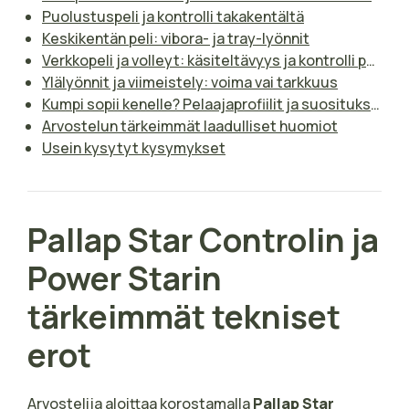
Puolustuspeli ja kontrolli takakentältä
Keskikentän peli: vibora- ja tray-lyönnit
Verkkopeli ja volleyt: käsiteltävyys ja kontrolli paineessa
Ylälyönnit ja viimeistely: voima vai tarkkuus
Kumpi sopii kenelle? Pelaajaprofiilit ja suositukset
Arvostelun tärkeimmät laadulliset huomiot
Usein kysytyt kysymykset
Pallap Star Controlin ja
Power Starin
tärkeimmät tekniset
erot
Arvostelija aloittaa korostamalla
Pallap Star