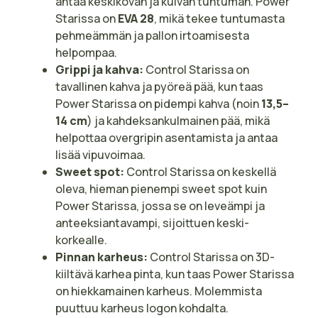
antaa keskikovan ja kuivan tuntuman. Power
Starissa on
EVA 28
, mikä tekee tuntumasta
pehmeämmän ja pallon irtoamisesta
helpompaa.
Grippi ja kahva:
Control Starissa on
tavallinen kahva ja pyöreä pää, kun taas
Power Starissa on pidempi kahva (noin
13,5–
14 cm
) ja kahdeksankulmainen pää, mikä
helpottaa overgripin asentamista ja antaa
lisää vipuvoimaa.
Sweet spot:
Control Starissa on keskellä
oleva, hieman pienempi sweet spot kuin
Power Starissa, jossa se on leveämpi ja
anteeksiantavampi, sijoittuen keski-
korkealle.
Pinnan karheus:
Control Starissa on 3D-
kiiltävä karhea pinta, kun taas Power Starissa
on hiekkamainen karheus. Molemmista
puuttuu karheus logon kohdalta.