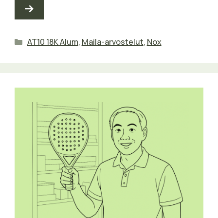
Kategoriat
AT10 18K Alum
,
Maila-arvostelut
,
Nox