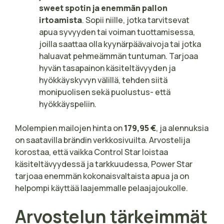
sweet spotin ja enemmän pallon
irtoamista
. Sopii niille, jotka tarvitsevat
apua syvyyden tai voiman tuottamisessa,
joilla saattaa olla kyynärpäävaivoja tai jotka
haluavat pehmeämmän tuntuman. Tarjoaa
hyvän tasapainon käsiteltävyyden ja
hyökkäyskyvyn välillä, tehden siitä
monipuolisen sekä puolustus- että
hyökkäyspeliin.
Molempien mailojen hinta on
179,95 €
, ja alennuksia
on saatavilla brändin verkkosivuilta. Arvostelija
korostaa, että vaikka Control Star loistaa
käsiteltävyydessä ja tarkkuudessa, Power Star
tarjoaa enemmän kokonaisvaltaista apua ja on
helpompi käyttää laajemmalle pelaajajoukolle.
Arvostelun tärkeimmät