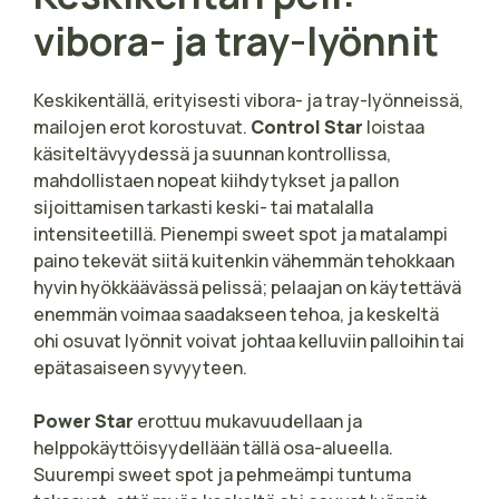
vibora- ja tray-lyönnit
Keskikentällä, erityisesti vibora- ja tray-lyönneissä,
mailojen erot korostuvat.
Control Star
loistaa
käsiteltävyydessä ja suunnan kontrollissa,
mahdollistaen nopeat kiihdytykset ja pallon
sijoittamisen tarkasti keski- tai matalalla
intensiteetillä. Pienempi sweet spot ja matalampi
paino tekevät siitä kuitenkin vähemmän tehokkaan
hyvin hyökkäävässä pelissä; pelaajan on käytettävä
enemmän voimaa saadakseen tehoa, ja keskeltä
ohi osuvat lyönnit voivat johtaa kelluviin palloihin tai
epätasaiseen syvyyteen.
Power Star
erottuu mukavuudellaan ja
helppokäyttöisyydellään tällä osa-alueella.
Suurempi sweet spot ja pehmeämpi tuntuma