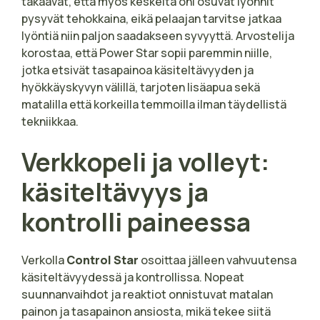
takaavat, että myös keskeltä ohi osuvat lyönnit
pysyvät tehokkaina, eikä pelaajan tarvitse jatkaa
lyöntiä niin paljon saadakseen syvyyttä. Arvostelija
korostaa, että Power Star sopii paremmin niille,
jotka etsivät tasapainoa käsiteltävyyden ja
hyökkäyskyvyn välillä, tarjoten lisäapua sekä
matalilla että korkeilla temmoilla ilman täydellistä
tekniikkaa.
Verkkopeli ja volleyt:
käsiteltävyys ja
kontrolli paineessa
Verkolla
Control Star
osoittaa jälleen vahvuutensa
käsiteltävyydessä ja kontrollissa. Nopeat
suunnanvaihdot ja reaktiot onnistuvat matalan
painon ja tasapainon ansiosta, mikä tekee siitä