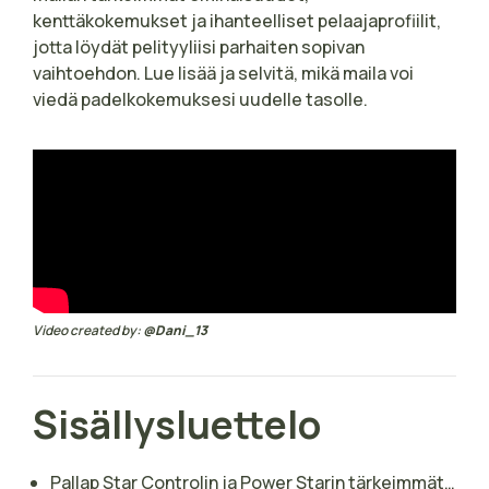
kenttäkokemukset ja ihanteelliset pelaajaprofiilit,
jotta löydät pelityyliisi parhaiten sopivan
vaihtoehdon. Lue lisää ja selvitä, mikä maila voi
viedä padelkokemuksesi uudelle tasolle.
Video created by:
@Dani_13
Sisällysluettelo
Pallap Star Controlin ja Power Starin tärkeimmät tekniset erot