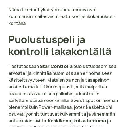
Nämä tekniset yksityiskohdat muovaavat
kummankin mailan ainutlaatuisen pelikokemuksen
kentällä.
Puolustuspeli ja
kontrolli takakentältä
Testatessaan
Star Controlia
puolustusasemissa
arvostelija kiinnittää huomiota sen erinomaiseen
käsiteltävyyteen. Matalan painon ja tasapainon
ansiosta maila liikkuu nopeasti, mikä helpottaa
reagoimista vaikeisiin palloihin ja kontrollin
säilyttämistä paineenkin alla. Sweet spot on hieman
pienempi kuin Power-mallissa, joten keskeltä ohi
osuvat lyönnit tuntuvat kuivemmilta ja vähemmän
anteeksiantavilta.
Keskikova, kuiva tuntuma
ja