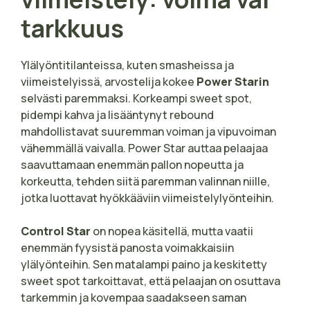
tarkkuus
Ylälyöntitilanteissa, kuten smasheissa ja
viimeistelyissä, arvostelija kokee
Power Starin
selvästi paremmaksi. Korkeampi sweet spot,
pidempi kahva ja lisääntynyt rebound
mahdollistavat suuremman voiman ja vipuvoiman
vähemmällä vaivalla. Power Star auttaa pelaajaa
saavuttamaan enemmän pallon nopeutta ja
korkeutta, tehden siitä paremman valinnan niille,
jotka luottavat hyökkääviin viimeistelylyönteihin.
Control Star
on nopea käsitellä, mutta vaatii
enemmän fyysistä panosta voimakkaisiin
ylälyönteihin. Sen matalampi paino ja keskitetty
sweet spot tarkoittavat, että pelaajan on osuttava
tarkemmin ja kovempaa saadakseen saman