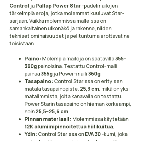
Control
ja
Pallap Power Star
-padelmailojen
tärkeimpiä eroja, jotka molemmat kuuluvat Star-
sarjaan. Vaikka molemmissa malleissa on
samankaltainen ulkonäkö ja rakenne, niiden
tekniset ominaisuudet ja pelituntuma erottavat ne
toisistaan.
Paino:
Molempia mailoja on saatavilla
355–
360g
painoisina. Testattu Control-malli
painaa
355g
ja Power-malli
360g
.
Tasapaino:
Control Starissa on erityisen
matala tasapainopiste,
25,3 cm
, mikä on yksi
matalimmista, joita kanavalla on testattu.
Power Starin tasapaino on hieman korkeampi,
noin
25,5–25,6 cm
.
Pinnan materiaali:
Molemmissa käytetään
12K alumiinipinnoitettua hiilikuitua
.
Ydin:
Control Starissa on
EVA 30
-kumi, joka