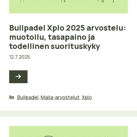
Bullpadel Xplo 2025 arvostelu:
muotoilu, tasapaino ja
todellinen suorituskyky
12.7.2025
Kategoriat
Bullpadel
,
Maila-arvostelut
,
Xplo