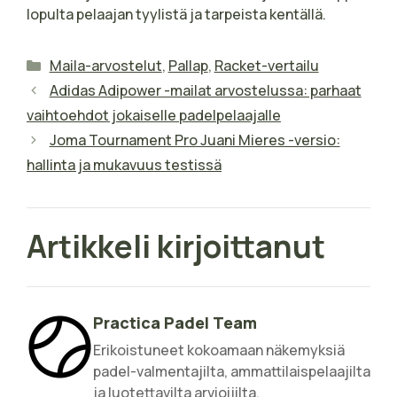
lopulta pelaajan tyylistä ja tarpeista kentällä.
Kategoriat
Maila-arvostelut
,
Pallap
,
Racket-vertailu
Adidas Adipower -mailat arvostelussa: parhaat
vaihtoehdot jokaiselle padelpelaajalle
Joma Tournament Pro Juani Mieres -versio:
hallinta ja mukavuus testissä
Artikkeli kirjoittanut
Practica Padel Team
Erikoistuneet kokoamaan näkemyksiä
padel-valmentajilta, ammattilaispelaajilta
ja luotettavilta arvioijilta.