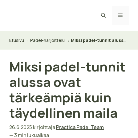
Siirry
sisältöön
Valikk
Etusivu
→
Padel-harjoittelu
→
Miksi padel-tunnit alussa ovat tärkeämpiä kuin täydellinen maila
Miksi padel-tunnit
alussa ovat
tärkeämpiä kuin
täydellinen maila
26.6.2025
kirjoittaja
Practica Padel Team
— 3 min lukuaikaa