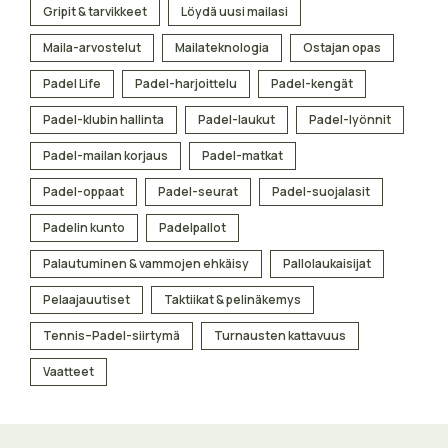
Gripit & tarvikkeet
Löydä uusi mailasi
Maila-arvostelut
Mailateknologia
Ostajan opas
Padel Life
Padel-harjoittelu
Padel-kengät
Padel-klubin hallinta
Padel-laukut
Padel-lyönnit
Padel-mailan korjaus
Padel-matkat
Padel-oppaat
Padel-seurat
Padel-suojalasit
Padelin kunto
Padelpallot
Palautuminen & vammojen ehkäisy
Pallolaukaisijat
Pelaajauutiset
Taktiikat & pelinäkemys
Tennis–Padel-siirtymä
Turnausten kattavuus
Vaatteet