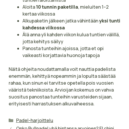
Aloita
10 tunnin paketilla
, mieluiten 1–2
kertaa viikossa
Alkupaketin jälkeen jatka vähintään
yksi tunti
kahdessa viikossa
Älä anna yli kahden viikon kulua tuntien välillä,
jotta kehitys säilyy
Panosta tunteihin ajoissa, jotta et opi
vaikeasti korjattavia huonoja tapoja
Näitä ohjeita noudattamalla voit nauttia padelista
enemmän, kehittyä nopeammin ja lopulta säästää
rahaa, kun sinun ei tarvitse opetella pois vuosien
vääristä tekniikoista. Arvioijan kokemus on vahva
suositus panostaa tunteihin varusteiden sijaan,
erityisesti harrastuksen alkuvaiheessa.
Kategoriat
Padel-harjoittelu
Onko Bullpadel yhä hintansa arvoinen? El chini