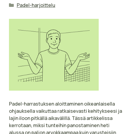
Kategoriat
Padel-harjoittelu
Padel-harrastuksen aloittaminen oikeanlaisella
ohjauksella vaikuttaa ratkaisevasti kehitykseesi ja
lajin iloon pitkällä aikavälillä. Tässä artikkelissa
kerrotaan, miksi tunteihin panostaminen heti
alussa on paljon arvokkaampaa kuin varusteisiin