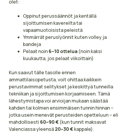
olet:
Oppinut perussäännöt ja kentällä
sijoittumisen kavereilta tai
vapaamuotoisista peleistä
Ymmärrät peruslyönnit kuten volley ja
bandeja
Pelaat noin
6–10 ottelua
(noin kaksi
kuukautta, jos pelaat viikoittain)
Kun saavut tälle tasolle ennen
ammattilaisopetusta, voit ohittaa kaikkein
perustavimmat selitykset ja keskittyä tunneilla
tekniikan ja sijoittumisen korjaamiseen. Tämä
lähestymistapa voi arvioijan mukaan säästää
kahden tai kolmen ensimmäisen tunnin hinnan –
jotka usein menevät perusteiden opetteluun – eli
mahdollisesti
60–90 €
(kun tunnit maksavat
Valenciassa yleensä
20–30 €
kappale).