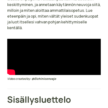
keskittyminen, ja annetaan käytännön neuvoja siitä,
milloin ja miten aloittaa ammattilaisopetus. Lue
eteenpäin ja opi, miten vältät yleiset sudenkuopat
ja luot itsellesi vahvan pohjan kehittymiselle
kentällä.
Video created by:
@Elchiniconsejo
Sisällysluettelo