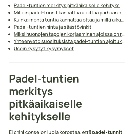
Padel-tuntien merkitys pitkäaikaiselle kehitykselle
Milloin padel-tunnit kannattaa aloittaa parhaan hyödyn saamiseksi
Kuinka monta tuntia kannattaa ottaa ja millä aikavälillä
Padel-tuntien hinta ja säästövinkit
Miksi huonojen tapojen korjaaminen ajoissa on ratkaisevaa padelissa
Yhteenveto suosituksista padel-tuntien ajoitukseen ja tiheyteen
Usein kysytyt kysymykset
Padel-tuntien
merkitys
pitkäaikaiselle
kehitykselle
El chini consejon luoja korostaa, että
padel-tunnit