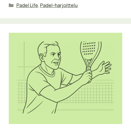
Kategoriat
Padel Life
,
Padel-harjoittelu