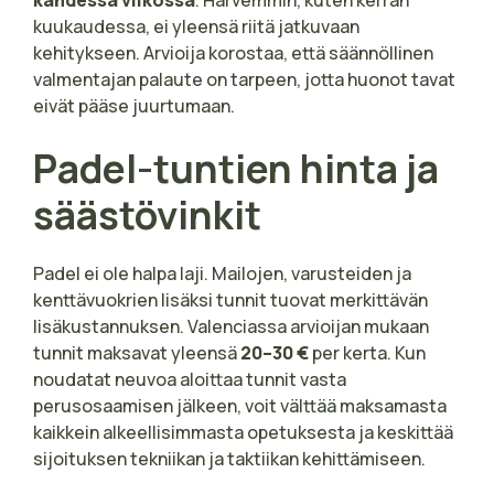
kuukaudessa, ei yleensä riitä jatkuvaan
kehitykseen. Arvioija korostaa, että säännöllinen
valmentajan palaute on tarpeen, jotta huonot tavat
eivät pääse juurtumaan.
Padel-tuntien hinta ja
säästövinkit
Padel ei ole halpa laji. Mailojen, varusteiden ja
kenttävuokrien lisäksi tunnit tuovat merkittävän
lisäkustannuksen. Valenciassa arvioijan mukaan
tunnit maksavat yleensä
20–30 €
per kerta. Kun
noudatat neuvoa aloittaa tunnit vasta
perusosaamisen jälkeen, voit välttää maksamasta
kaikkein alkeellisimmasta opetuksesta ja keskittää
sijoituksen tekniikan ja taktiikan kehittämiseen.