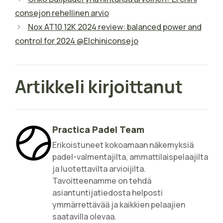
consejon rehellinen arvio
Nox AT10 12K 2024 review: balanced power and
control for 2024 @Elchiniconsejo
Artikkeli kirjoittanut
Practica Padel Team
Erikoistuneet kokoamaan näkemyksiä
padel-valmentajilta, ammattilaispelaajilta
ja luotettavilta arvioijilta.
Tavoitteenamme on tehdä
asiantuntijatiedosta helposti
ymmärrettävää ja kaikkien pelaajien
saatavilla olevaa.