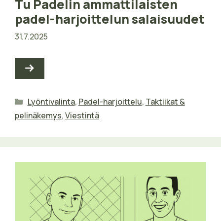
Tu Padelin ammattilaisten
padel-harjoittelun salaisuudet
31.7.2025
Kategoriat
Lyöntivalinta
,
Padel-harjoittelu
,
Taktiikat &
pelinäkemys
,
Viestintä