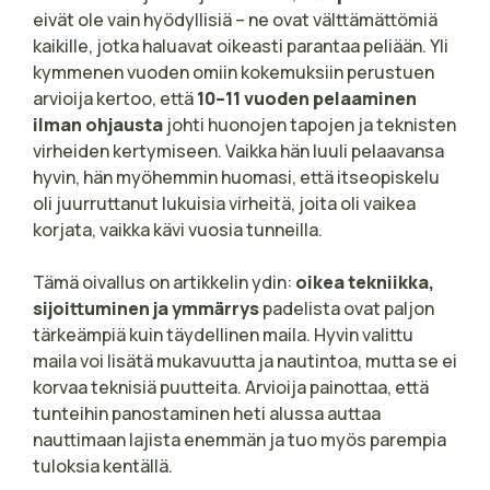
eivät ole vain hyödyllisiä – ne ovat välttämättömiä
kaikille, jotka haluavat oikeasti parantaa peliään. Yli
kymmenen vuoden omiin kokemuksiin perustuen
arvioija kertoo, että
10–11 vuoden pelaaminen
ilman ohjausta
johti huonojen tapojen ja teknisten
virheiden kertymiseen. Vaikka hän luuli pelaavansa
hyvin, hän myöhemmin huomasi, että itseopiskelu
oli juurruttanut lukuisia virheitä, joita oli vaikea
korjata, vaikka kävi vuosia tunneilla.
Tämä oivallus on artikkelin ydin:
oikea tekniikka,
sijoittuminen ja ymmärrys
padelista ovat paljon
tärkeämpiä kuin täydellinen maila. Hyvin valittu
maila voi lisätä mukavuutta ja nautintoa, mutta se ei
korvaa teknisiä puutteita. Arvioija painottaa, että
tunteihin panostaminen heti alussa auttaa
nauttimaan lajista enemmän ja tuo myös parempia
tuloksia kentällä.