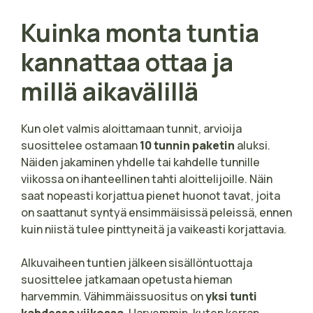
Kuinka monta tuntia
kannattaa ottaa ja
millä aikavälillä
Kun olet valmis aloittamaan tunnit, arvioija
suosittelee ostamaan
10 tunnin paketin
aluksi.
Näiden jakaminen yhdelle tai kahdelle tunnille
viikossa on ihanteellinen tahti aloittelijoille. Näin
saat nopeasti korjattua pienet huonot tavat, joita
on saattanut syntyä ensimmäisissä peleissä, ennen
kuin niistä tulee pinttyneitä ja vaikeasti korjattavia.
Alkuvaiheen tuntien jälkeen sisällöntuottaja
suosittelee jatkamaan opetusta hieman
harvemmin. Vähimmäissuositus on
yksi tunti
kahdessa viikossa
. Harvemmin, kuten kerran