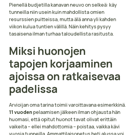
Pienellä budjetilla kanavan neuvo on selkeä: käy
tunneilla niin usein kuin mahdollista omien
resurssien puitteissa, mutta älä anna yli kahden
viikon kulua tuntien välillä. Näin kehitys pysyy
tasaisena ilman turhaa taloudellista rasitusta.
Miksi huonojen
tapojen korjaaminen
ajoissa on ratkaisevaa
padelissa
Arvioijan oma tarina toimii varoittavana esimerkkinä.
11 vuoden
pelaamisen jälkeen ilman ohjausta hän
huomasi, että opitut huonot tavat olivat erittäin
vaikeita – ellei mahdottomia – poistaa, vaikka kävi
vuosia tunneilla. Ammattilaisopetus heti alussa voi