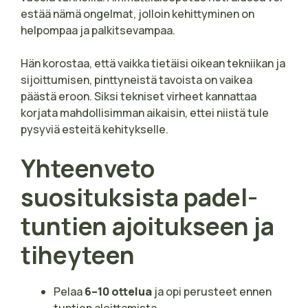
estää nämä ongelmat, jolloin kehittyminen on
helpompaa ja palkitsevampaa.
Hän korostaa, että vaikka tietäisi oikean tekniikan ja
sijoittumisen, pinttyneistä tavoista on vaikea
päästä eroon. Siksi tekniset virheet kannattaa
korjata mahdollisimman aikaisin, ettei niistä tule
pysyviä esteitä kehitykselle.
Yhteenveto
suosituksista padel-
tuntien ajoitukseen ja
tiheyteen
Pelaa
6–10 ottelua
ja opi perusteet ennen
tuntien aloittamista