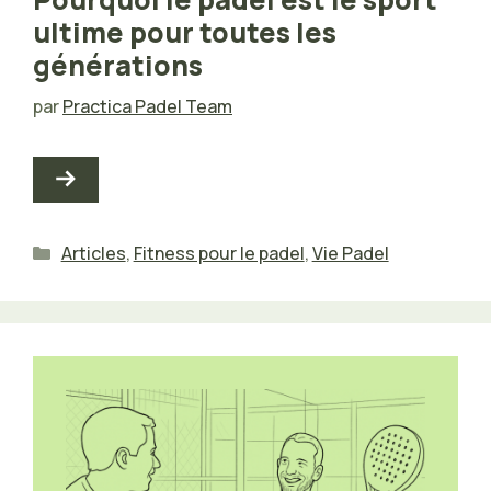
ultime pour toutes les
générations
par
Practica Padel Team
Catégories
Articles
,
Fitness pour le padel
,
Vie Padel