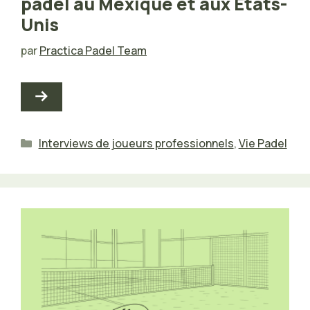
padel au Mexique et aux États-
Unis
par
Practica Padel Team
Catégories
Interviews de joueurs professionnels
,
Vie Padel