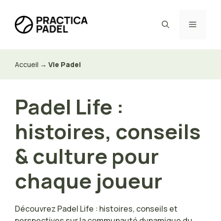
Aller
au
Menu
contenu
Accueil
→
Vie Padel
Padel Life :
histoires, conseils
& culture pour
chaque joueur
Découvrez Padel Life : histoires, conseils et
perspectives sur la communauté dynamique du