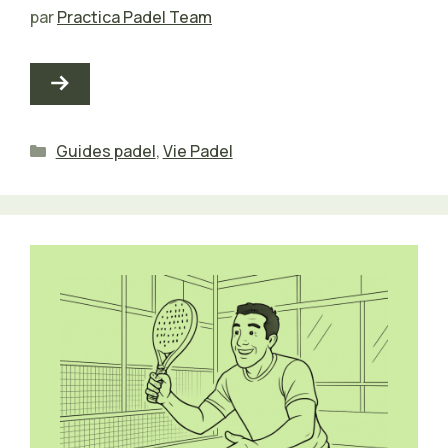
par
Practica Padel Team
Catégories
Guides padel
,
Vie Padel