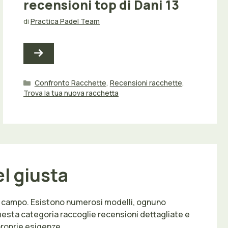
recensioni top di Dani 13
di
Practica Padel Team
Categorie
Confronto Racchette
,
Recensioni racchette
,
Trova la tua nuova racchetta
l giusta
 in campo. Esistono numerosi modelli, ognuno
 Questa categoria raccoglie recensioni dettagliate e
 proprie esigenze.