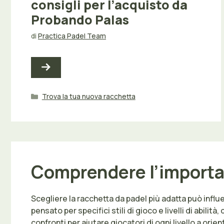
consigli per l’acquisto da
Probando Palas
di
Practica Padel Team
Categorie
Trova la tua nuova racchetta
Comprendere l’importan
Scegliere la racchetta da padel più adatta può infl
pensato per specifici stili di gioco e livelli di abi
confronti per aiutare giocatori di ogni livello a orie