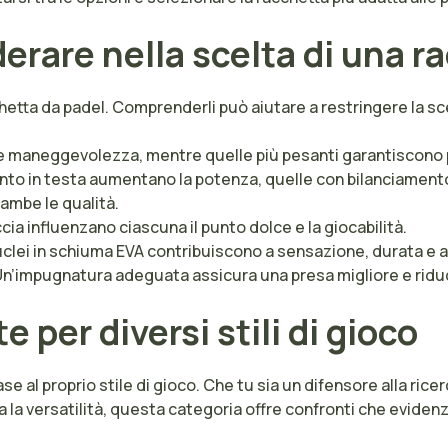
derare nella scelta di una r
chetta da padel. Comprenderli può aiutare a restringere la sc
e maneggevolezza, mentre quelle più pesanti garantiscono 
to in testa aumentano la potenza, quelle con bilanciamento 
ambe le qualità.
ia influenzano ciascuna il punto dolce e la giocabilità.
 nuclei in schiuma EVA contribuiscono a sensazione, durata e 
n’impugnatura adeguata assicura una presa migliore e riduce i
 per diversi stili di gioco
e al proprio stile di gioco. Che tu sia un difensore alla ric
 la versatilità, questa categoria offre confronti che eviden