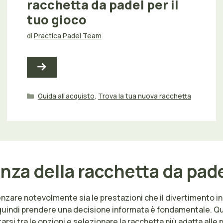
racchetta da padel per il
tuo gioco
di
Practica Padel Team
Categorie
Guida all’acquisto
,
Trova la tua nuova racchetta
za della racchetta da pade
uenzare notevolmente sia le prestazioni che il divertimento
lità, quindi prendere una decisione informata è fondamentale.
ntarsi tra le opzioni e selezionare la racchetta più adatta alle