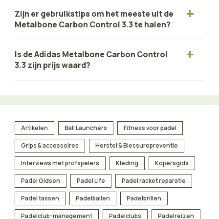
Zijn er gebruikstips om het meeste uit de
Metalbone Carbon Control 3.3 te halen?
Is de Adidas Metalbone Carbon Control
3.3 zijn prijs waard?
Artikelen
Ball Launchers
Fitness voor padel
Grips & accessoires
Herstel & Blessurepreventie
Interviews met profspelers
Kleding
Kopersgids
Padel Gidsen
Padel Life
Padel racket reparatie
Padel tassen
Padelballen
Padelbrillen
Padelclub-management
Padelclubs
Padelreizen