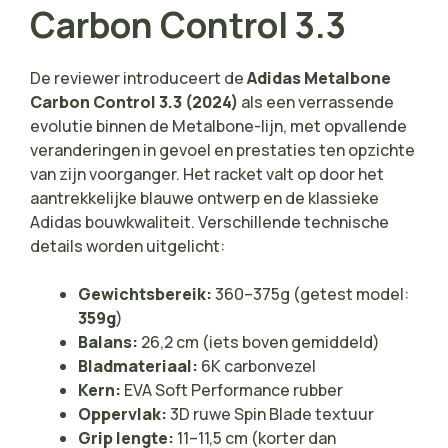
Carbon Control 3.3
De reviewer introduceert de
Adidas Metalbone
Carbon Control 3.3 (2024)
als een verrassende
evolutie binnen de Metalbone-lijn, met opvallende
veranderingen in gevoel en prestaties ten opzichte
van zijn voorganger. Het racket valt op door het
aantrekkelijke blauwe ontwerp en de klassieke
Adidas bouwkwaliteit. Verschillende technische
details worden uitgelicht:
Gewichtsbereik:
360–375g (getest model:
359g
)
Balans:
26,2 cm (iets boven gemiddeld)
Bladmateriaal:
6K carbonvezel
Kern:
EVA Soft Performance rubber
Oppervlak:
3D ruwe Spin Blade textuur
Grip lengte:
11–11,5 cm (korter dan