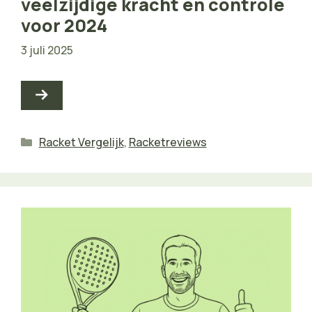
veelzijdige kracht en controle
voor 2024
3 juli 2025
Categorieën
Racket Vergelijk
,
Racketreviews