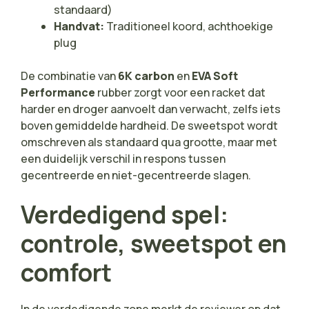
standaard)
Handvat:
Traditioneel koord, achthoekige
plug
De combinatie van
6K carbon
en
EVA Soft
Performance
rubber zorgt voor een racket dat
harder en droger aanvoelt dan verwacht, zelfs iets
boven gemiddelde hardheid. De sweetspot wordt
omschreven als standaard qua grootte, maar met
een duidelijk verschil in respons tussen
gecentreerde en niet-gecentreerde slagen.
Verdedigend spel:
controle, sweetspot en
comfort
In de verdedigende zone merkt de reviewer op dat