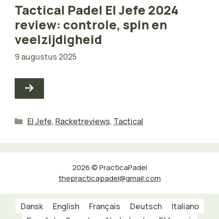
Tactical Padel El Jefe 2024
review: controle, spin en
veelzijdigheid
9 augustus 2025
Categorieën
El Jefe
,
Racketreviews
,
Tactical
2026 © PracticaPadel
thepracticapadel@gmail.com
Dansk
English
Français
Deutsch
Italiano