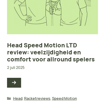
Head Speed Motion LTD
review: veelzijdigheid en
comfort voor allround spelers
2 juli 2025
Categorieën
Head
,
Racketreviews
,
Speed Motion