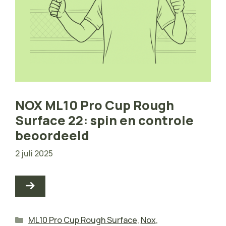
NOX ML10 Pro Cup Rough
Surface 22: spin en controle
beoordeeld
2 juli 2025
Categorieën
ML10 Pro Cup Rough Surface
,
Nox
,