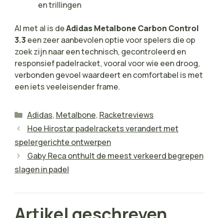
en trillingen
Al met al is de
Adidas Metalbone Carbon Control
3.3
een zeer aanbevolen optie voor spelers die op
zoek zijn naar een technisch, gecontroleerd en
responsief padelracket, vooral voor wie een droog,
verbonden gevoel waardeert en comfortabel is met
een iets veeleisender frame.
Categorieën
Adidas
,
Metalbone
,
Racketreviews
Hoe Hirostar padelrackets verandert met
spelergerichte ontwerpen
Gaby Reca onthult de meest verkeerd begrepen
slagen in padel
Artikel geschreven