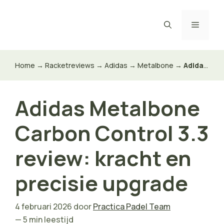
Ga
naar
Menu
de
inhoud
Home
→
Racketreviews
→
Adidas
→
Metalbone
→
Adidas Metalbone Carbon Control 3.3 review: kracht en precisie upgrade
Adidas Metalbone
Carbon Control 3.3
review: kracht en
precisie upgrade
4 februari 2026
door
Practica Padel Team
— 5 min leestijd