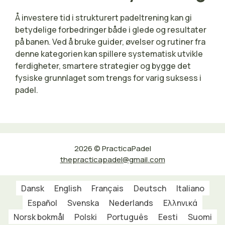
Å investere tid i strukturert padeltrening kan gi
betydelige forbedringer både i glede og resultater
på banen. Ved å bruke guider, øvelser og rutiner fra
denne kategorien kan spillere systematisk utvikle
ferdigheter, smartere strategier og bygge det
fysiske grunnlaget som trengs for varig suksess i
padel.
2026 © PracticaPadel
thepracticapadel@gmail.com
Dansk
English
Français
Deutsch
Italiano
Español
Svenska
Nederlands
Ελληνικά
Norsk bokmål
Polski
Português
Eesti
Suomi