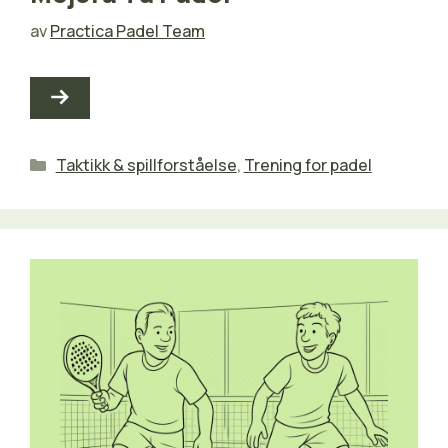
av
Practica Padel Team
Kategorier
Taktikk & spillforståelse
,
Trening for padel