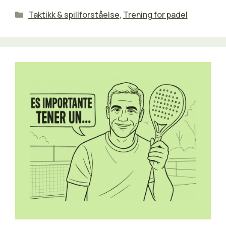
Kategorier
Taktikk & spillforståelse
,
Trening for padel