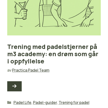
Trening med padelstjerner på
m3 academy: en drøm som går
i oppfyllelse
av
Practica Padel Team
Kategorier
Padel Life
,
Padel-guider
,
Trening for padel