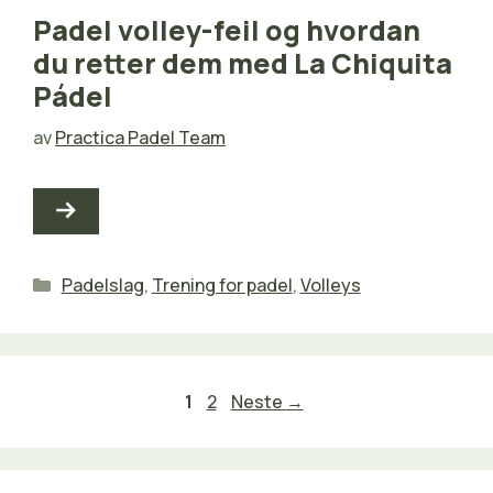
Padel volley-feil og hvordan
du retter dem med La Chiquita
Pádel
av
Practica Padel Team
Kategorier
Padelslag
,
Trening for padel
,
Volleys
Side
Side
1
2
Neste
→