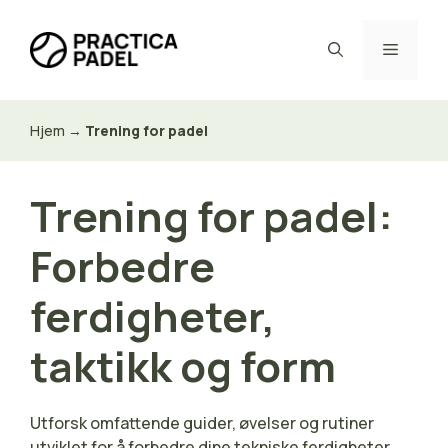
Hopp
til
Meny
innhold
Hjem
→
Trening for padel
Trening for padel:
Forbedre
ferdigheter,
taktikk og form
Utforsk omfattende guider, øvelser og rutiner
utviklet for å forbedre dine tekniske ferdigheter,