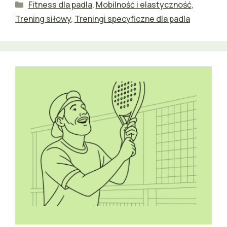
Kategorie
Fitness dla padla
,
Mobilność i elastyczność
,
Trening siłowy
,
Treningi specyficzne dla padla