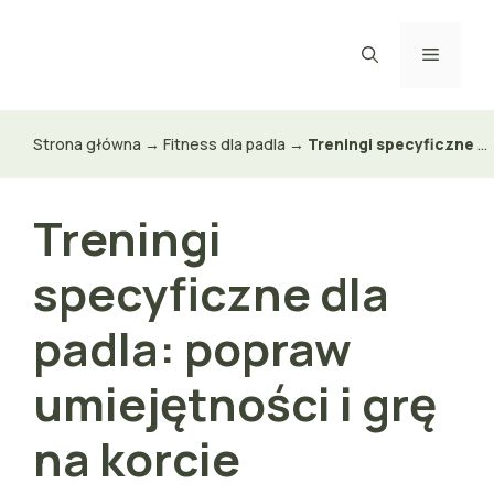
Przejdź
do
Menu
treści
Strona główna
→
Fitness dla padla
→
Treningi specyficzne dla padla
Treningi
specyficzne dla
padla: popraw
umiejętności i grę
na korcie