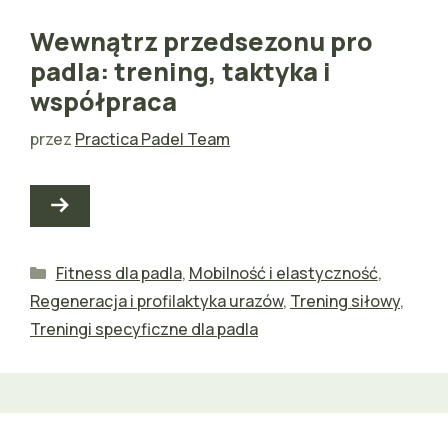
Wewnątrz przedsezonu pro
padla: trening, taktyka i
współpraca
przez
Practica Padel Team
Kategorie
Fitness dla padla
,
Mobilność i elastyczność
,
Regeneracja i profilaktyka urazów
,
Trening siłowy
,
Treningi specyficzne dla padla