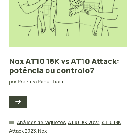
Nox AT10 18K vs AT10 Attack:
potência ou controlo?
por
Practica Padel Team
Categorias
Análises de raquetes
,
AT10 18K 2023
,
AT10 18K
Attack 2023
,
Nox