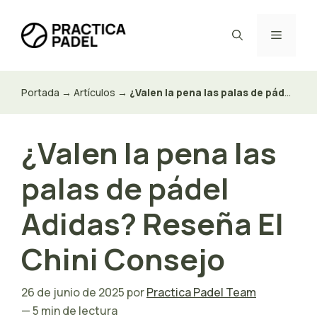
Saltar
al
Menú
contenido
Portada
→
Artículos
→
¿Valen la pena las palas de pádel Adidas? Reseña El Chini Consejo
¿Valen la pena las
palas de pádel
Adidas? Reseña El
Chini Consejo
26 de junio de 2025
por
Practica Padel Team
— 5 min de lectura