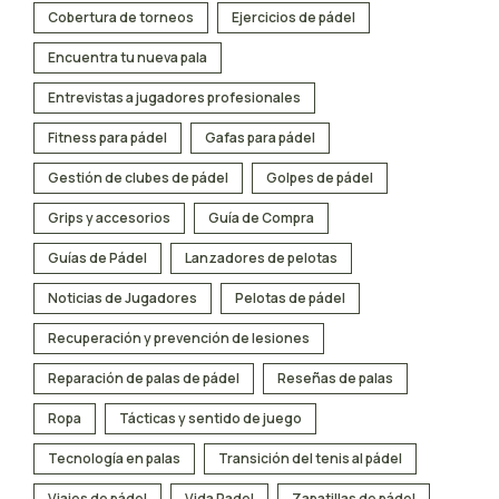
Cobertura de torneos
Ejercicios de pádel
Encuentra tu nueva pala
Entrevistas a jugadores profesionales
Fitness para pádel
Gafas para pádel
Gestión de clubes de pádel
Golpes de pádel
Grips y accesorios
Guía de Compra
Guías de Pádel
Lanzadores de pelotas
Noticias de Jugadores
Pelotas de pádel
Recuperación y prevención de lesiones
Reparación de palas de pádel
Reseñas de palas
Ropa
Tácticas y sentido de juego
Tecnología en palas
Transición del tenis al pádel
Viajes de pádel
Vida Padel
Zapatillas de pádel