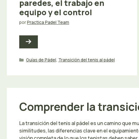
paredes, el trabajo en
equipo y el control
por
Practica Padel Team
Categorías
Guías de Pádel
,
Transición del tenis al pádel
Comprender la transició
La transición del tenis al pádel es un camino que
similitudes, las diferencias clave en el equipamien
visión completa de lo que los tenistas deben saber a