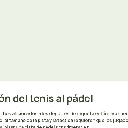
n del tenis al pádel
 muchos aficionados a los deportes de raqueta están recor
to, el tamaño de la pista y la táctica requieren que los jug
l pisar una pista de pádel por primera vez.