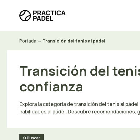
Saltar
al
contenido
Portada
→
Transición del tenis al pádel
Transición del ten
confianza
Explora la categoría de transición del tenis al pád
habilidades al pádel. Descubre recomendaciones, gu
Buscar