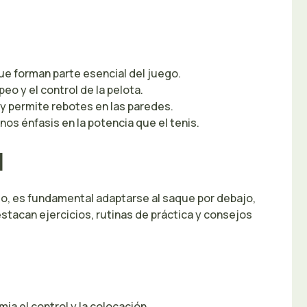
ue forman parte esencial del juego.
eo y el control de la pelota.
 y permite rebotes en las paredes.
enos énfasis en la potencia que el tenis.
l
go, es fundamental adaptarse al saque por debajo,
stacan ejercicios, rutinas de práctica y consejos
ia el control y la colocación.