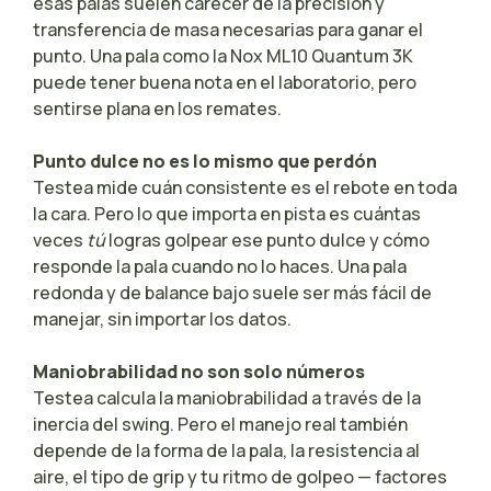
esas palas suelen carecer de la precisión y
transferencia de masa necesarias para ganar el
punto. Una pala como la Nox ML10 Quantum 3K
puede tener buena nota en el laboratorio, pero
sentirse plana en los remates.
Punto dulce no es lo mismo que perdón
Testea mide cuán consistente es el rebote en toda
la cara. Pero lo que importa en pista es cuántas
veces
tú
logras golpear ese punto dulce y cómo
responde la pala cuando no lo haces. Una pala
redonda y de balance bajo suele ser más fácil de
manejar, sin importar los datos.
Maniobrabilidad no son solo números
Testea calcula la maniobrabilidad a través de la
inercia del swing. Pero el manejo real también
depende de la forma de la pala, la resistencia al
aire, el tipo de grip y tu ritmo de golpeo — factores