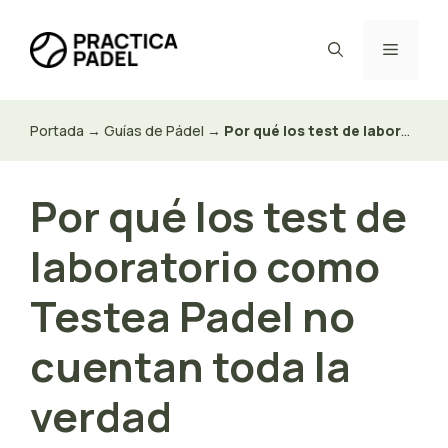
Saltar
al
Menú
contenido
Portada
→
Guías de Pádel
→
Por qué los test de laboratorio como Testea Padel no cuentan toda la verdad
Por qué los test de
laboratorio como
Testea Padel no
cuentan toda la
verdad