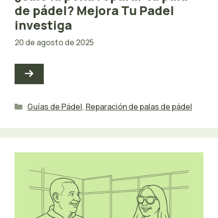
de pádel? Mejora Tu Padel
investiga
20 de agosto de 2025
Categorías
Guías de Pádel
,
Reparación de palas de pádel