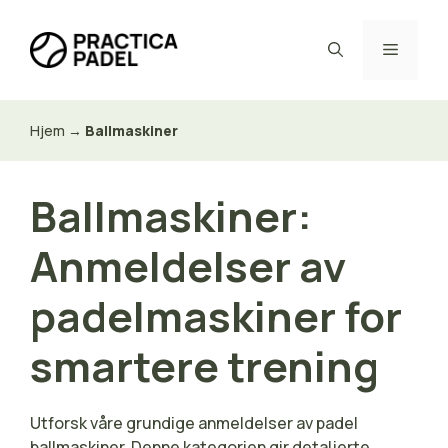
Hopp
til
Meny
innhold
Hjem
→
Ballmaskiner
Ballmaskiner:
Anmeldelser av
padelmaskiner for
smartere trening
Utforsk våre grundige anmeldelser av padel
ballmaskiner. Denne kategorien gir detaljerte,