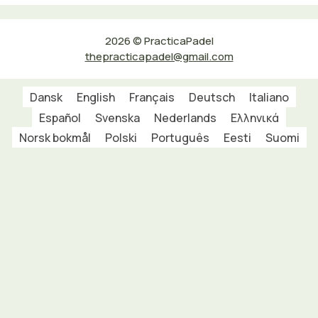
2026 © PracticaPadel
thepracticapadel@gmail.com
Dansk
English
Français
Deutsch
Italiano
Español
Svenska
Nederlands
Ελληνικά
Norsk bokmål
Polski
Português
Eesti
Suomi