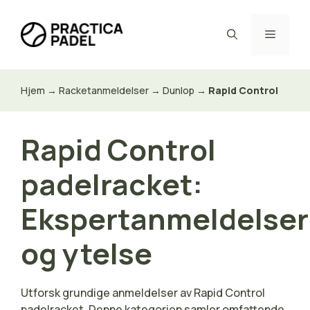
Hopp
til
Meny
innhold
Hjem
→
Racketanmeldelser
→
Dunlop
→
Rapid Control
Rapid Control
padelracket:
Ekspertanmeldelser
og ytelse
Utforsk grundige anmeldelser av Rapid Control
padelracket. Denne kategorien samler omfattende