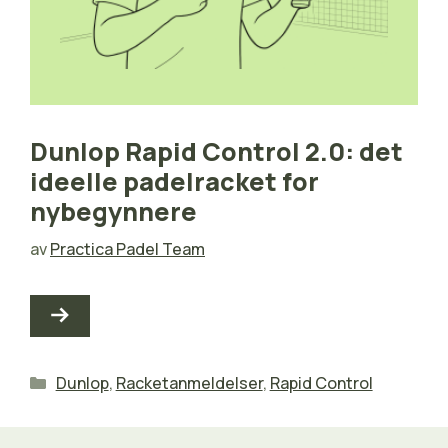
Dunlop Rapid Control 2.0: det
ideelle padelracket for
nybegynnere
av
Practica Padel Team
Kategorier
Dunlop
,
Racketanmeldelser
,
Rapid Control