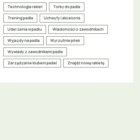
Technologia rakiet
Torby do padla
Trening padla
Uchwyty i akcesoria
Uderzenia w padlu
Wiadomości o zawodnikach
Wyjazdy na padla
Wyrzutnie piłek
Wywiady z zawodnikami padla
Zarządzanie klubem padel
Znajdź nową rakietę
Znaczenie korygowania typowych błędów przy woleju forehandowym w padlu
Zbyt szeroki zamach: dlaczego mniej znaczy więcej przy woleju