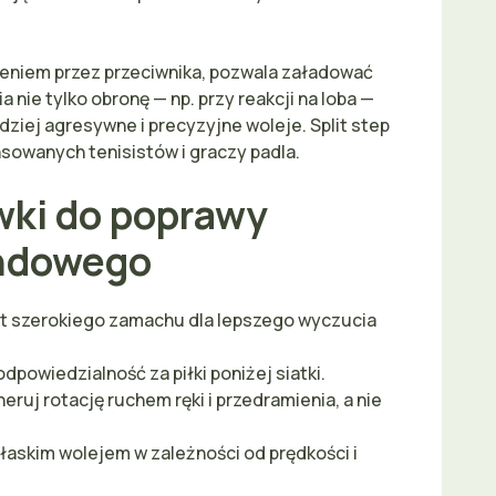
zeniem przez przeciwnika, pozwala załadować
 nie tylko obronę — np. przy reakcji na loba —
dziej agresywne i precyzyjne woleje. Split step
sowanych tenisistów i graczy padla.
wki do poprawy
andowego
yt szerokiego zamachu dla lepszego wyczucia
powiedzialność za piłki poniżej siatki.
eruj rotację ruchem ręki i przedramienia, a nie
łaskim wolejem w zależności od prędkości i