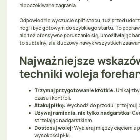
nieoczekiwane zagrania.
Odpowiednie wyczucie split stepu, tuż przed uder
nogi i być gotowym do szybkiego startu. To poprawia
ale też ofensywne poruszanie się, umożliwiając bar
to subtelny, ale kluczowy nawyk wszystkich zaawan
Najważniejsze wskazó
techniki woleja foreh
Trzymaj przygotowanie krótkie:
Unikaj zb
czasu i kontroli.
Atakuj piłkę:
Wychodź do przodu i przejmuj od
Używaj ramienia, nie tylko nadgarstka:
Gen
strzelając nadgarstkiem.
Dostosuj wolej:
Wybieraj między cięciem a p
wysokości piłki.