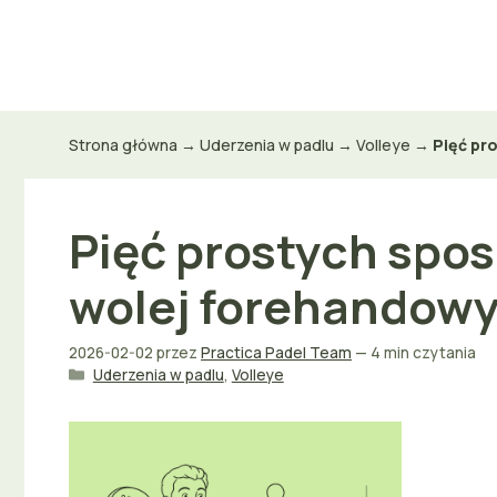
Przejdź
do
treści
Strona główna
→
Uderzenia w padlu
→
Volleye
→
Pięć pro
Pięć prostych spo
wolej forehandowy
2026-02-02
przez
Practica Padel Team
— 4 min czytania
Kategorie
Uderzenia w padlu
,
Volleye