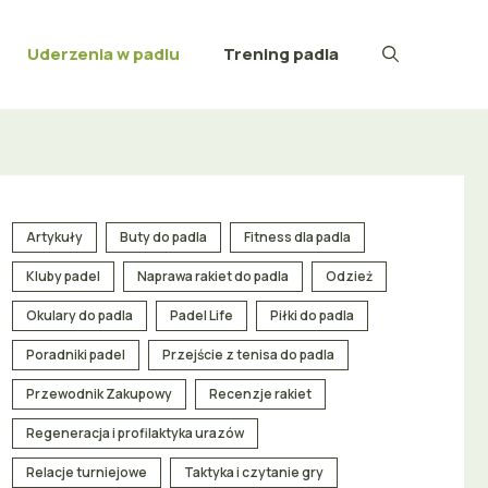
Uderzenia w padlu
Trening padla
Artykuły
Buty do padla
Fitness dla padla
Kluby padel
Naprawa rakiet do padla
Odzież
Okulary do padla
Padel Life
Piłki do padla
Poradniki padel
Przejście z tenisa do padla
Przewodnik Zakupowy
Recenzje rakiet
Regeneracja i profilaktyka urazów
Relacje turniejowe
Taktyka i czytanie gry