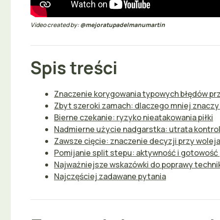
Video created by:
@mejoratupadelmanumartin
Spis treści
Znaczenie korygowania typowych błędów pr
Zbyt szeroki zamach: dlaczego mniej znaczy 
Bierne czekanie: ryzyko nieatakowania piłki
Nadmierne użycie nadgarstka: utrata kontrol
Zawsze cięcie: znaczenie decyzji przy wolej
Pomijanie split stepu: aktywność i gotowość 
Najważniejsze wskazówki do poprawy techni
Najczęściej zadawane pytania