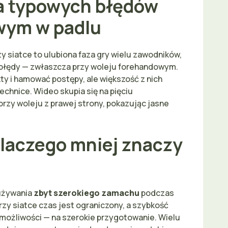
a typowych błędów
wym w padlu
y siatce to ulubiona faza gry wielu zawodników,
e błędy — zwłaszcza przy woleju forehandowym.
 i hamować postępy, ale większość z nich
echnice. Wideo skupia się na pięciu
rzy woleju z prawej strony, pokazując jasne
dlaczego mniej znaczy
używania
zbyt szerokiego zamachu
podczas
zy siatce czas jest ograniczony, a szybkość
i możliwości — na szerokie przygotowanie. Wielu