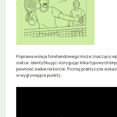
Poprawa woleja forehandowego może znacząco wpły
siatce. Identyfikując i korygując kilka typowych bł
pewność siebie na korcie. Poznaj praktyczne wskaz
w wygrywające punkty.