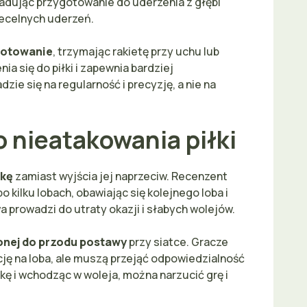
ladując przygotowanie do uderzenia z głębi
iecelnych uderzeń.
gotowanie
, trzymając rakietę przy uchu lub
ia się do piłki i zapewnia bardziej
zie się na regularność i precyzję, a nie na
o nieatakowania piłki
łkę
zamiast wyjścia jej naprzeciw. Recenzent
 kilku lobach, obawiając się kolejnego loba i
a prowadzi do utraty okazji i słabych wolejów.
onej do przodu postawy
przy siatce. Gracze
cję na loba, ale muszą przejąć odpowiedzialność
łkę i wchodząc w woleja, można narzucić grę i