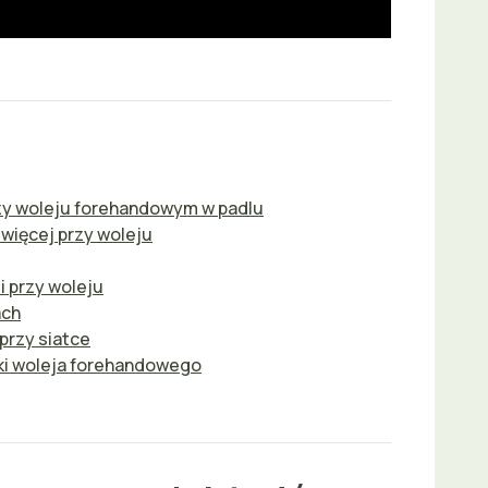
zy woleju forehandowym w padlu
więcej przy woleju
i przy woleju
ach
przy siatce
ki woleja forehandowego