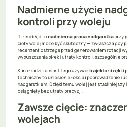
Nadmierne użycie nadg
kontroli przy woleju
Trzeci błąd to
nadmierna praca nadgarstka
przy p
cięty wolej może być skuteczny — zwłaszcza gdy p
recenzent ostrzega przed generowaniem rotacji wy
wypuszczania piłek i utraty kontroli, szczególnie p
Kanał radzi zamiast tego używać
trajektorii ręki 
techniczny to uniesienie łokcia i poprowadzenie ruc
nadgarstkiem. Dzięki temu wolej jest stabilniejszy i
osiągnięty bez utraty precyzji.
Zawsze cięcie: znaczen
wolejach