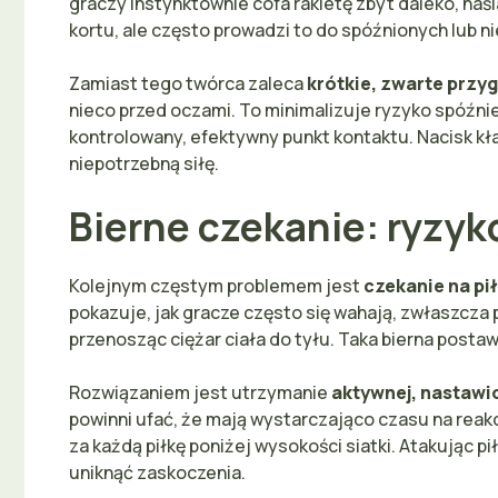
graczy instynktownie cofa rakietę zbyt daleko, naś
kortu, ale często prowadzi to do spóźnionych lub n
Zamiast tego twórca zaleca
krótkie, zwarte przy
nieco przed oczami. To minimalizuje ryzyko spóźnien
kontrolowany, efektywny punkt kontaktu. Nacisk kład
niepotrzebną siłę.
Bierne czekanie: ryzyk
Kolejnym częstym problemem jest
czekanie na pi
pokazuje, jak gracze często się wahają, zwłaszcza po
przenosząc ciężar ciała do tyłu. Taka bierna postaw
Rozwiązaniem jest utrzymanie
aktywnej, nastawi
powinni ufać, że mają wystarczająco czasu na reak
za każdą piłkę poniżej wysokości siatki. Atakując pi
uniknąć zaskoczenia.