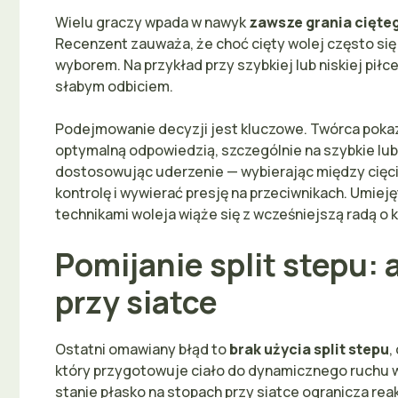
Wielu graczy wpada w nawyk
zawsze grania cięte
Recenzent zauważa, że choć cięty wolej często się
wyborem. Na przykład przy szybkiej lub niskiej pił
słabym odbiciem.
Podejmowanie decyzji jest kluczowe. Twórca poka
optymalną odpowiedzią, szczególnie na szybkie lub 
dostosowując uderzenie — wybierając między cię
kontrolę i wywierać presję na przeciwnikach. Umie
technikami woleja wiąże się z wcześniejszą radą o
Pomijanie split stepu:
przy siatce
Ostatni omawiany błąd to
brak użycia split stepu
,
który przygotowuje ciało do dynamicznego ruchu 
stanie płasko na stopach przy siatce ogranicza rea