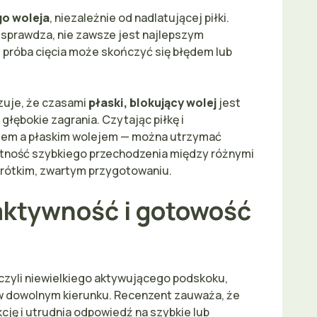
go woleja
, niezależnie od nadlatującej piłki.
 sprawdza, nie zawsze jest najlepszym
ce próba cięcia może skończyć się błędem lub
zuje, że czasami
płaski, blokujący wolej
jest
głębokie zagrania. Czytając piłkę i
ciem a płaskim wolejem — można utrzymać
jętność szybkiego przechodzenia między różnymi
 krótkim, zwartym przygotowaniu.
 aktywność i gotowość
 czyli niewielkiego aktywującego podskoku,
w dowolnym kierunku. Recenzent zauważa, że
kcję i utrudnia odpowiedź na szybkie lub