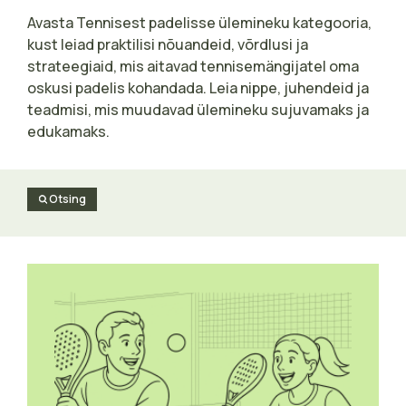
Avasta Tennisest padelisse ülemineku kategooria,
kust leiad praktilisi nõuandeid, võrdlusi ja
strateegiaid, mis aitavad tennisemängijatel oma
oskusi padelis kohandada. Leia nippe, juhendeid ja
teadmisi, mis muudavad ülemineku sujuvamaks ja
edukamaks.
Otsing