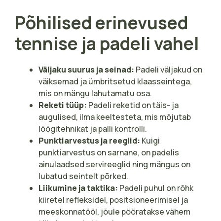
Põhilised erinevused
tennise ja padeli vahel
Väljaku suurus ja seinad:
Padeli väljakud on
väiksemad ja ümbritsetud klaasseintega,
mis on mängu lahutamatu osa.
Reketi tüüp:
Padeli reketid on täis- ja
augulised, ilma keeltesteta, mis mõjutab
löögitehnikat ja palli kontrolli.
Punktiarvestus ja reeglid:
Kuigi
punktiarvestus on sarnane, on padelis
ainulaadsed servireeglid ning mängus on
lubatud seintelt põrked.
Liikumine ja taktika:
Padeli puhul on rõhk
kiiretel refleksidel, positsioneerimisel ja
meeskonnatööl, jõule pööratakse vähem