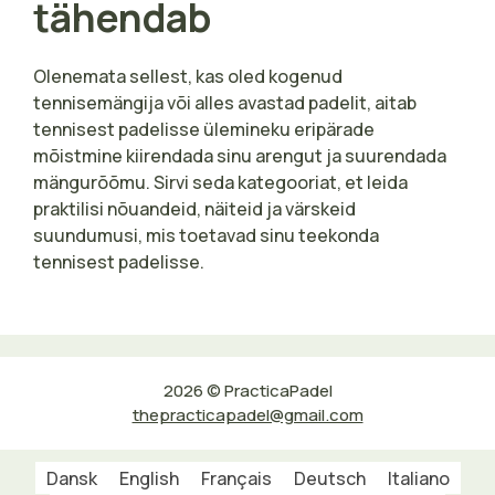
tähendab
Olenemata sellest, kas oled kogenud
tennisemängija või alles avastad padelit, aitab
tennisest padelisse ülemineku eripärade
mõistmine kiirendada sinu arengut ja suurendada
mängurõõmu. Sirvi seda kategooriat, et leida
praktilisi nõuandeid, näiteid ja värskeid
suundumusi, mis toetavad sinu teekonda
tennisest padelisse.
2026 © PracticaPadel
thepracticapadel@gmail.com
Dansk
English
Français
Deutsch
Italiano