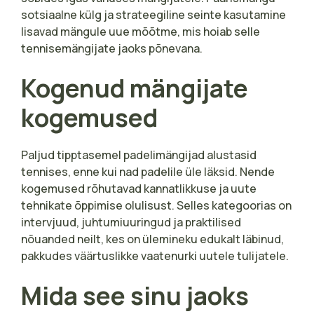
sotsiaalne külg ja strateegiline seinte kasutamine
lisavad mängule uue mõõtme, mis hoiab selle
tennisemängijate jaoks põnevana.
Kogenud mängijate
kogemused
Paljud tipptasemel padelimängijad alustasid
tennises, enne kui nad padelile üle läksid. Nende
kogemused rõhutavad kannatlikkuse ja uute
tehnikate õppimise olulisust. Selles kategoorias on
intervjuud, juhtumiuuringud ja praktilised
nõuanded neilt, kes on ülemineku edukalt läbinud,
pakkudes väärtuslikke vaatenurki uutele tulijatele.
Mida see sinu jaoks