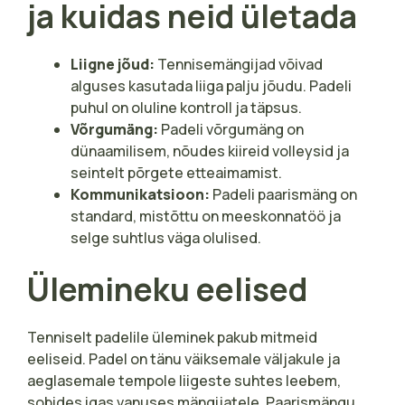
ja kuidas neid ületada
Liigne jõud:
Tennisemängijad võivad
alguses kasutada liiga palju jõudu. Padeli
puhul on oluline kontroll ja täpsus.
Võrgumäng:
Padeli võrgumäng on
dünaamilisem, nõudes kiireid volleysid ja
seintelt põrgete etteaimamist.
Kommunikatsioon:
Padeli paarismäng on
standard, mistõttu on meeskonnatöö ja
selge suhtlus väga olulised.
Ülemineku eelised
Tenniselt padelile üleminek pakub mitmeid
eeliseid. Padel on tänu väiksemale väljakule ja
aeglasemale tempole liigeste suhtes leebem,
sobides igas vanuses mängijatele. Paarismängu