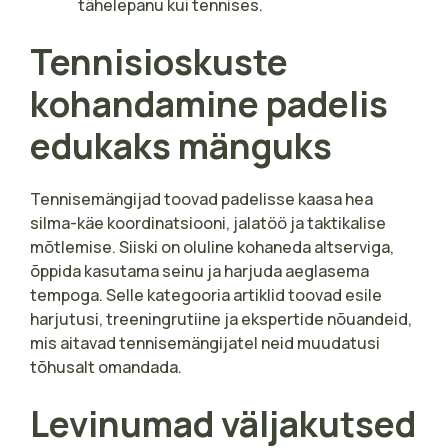
tähelepanu kui tennises.
Tennisioskuste
kohandamine padelis
edukaks mänguks
Tennisemängijad toovad padelisse kaasa hea
silma-käe koordinatsiooni, jalatöö ja taktikalise
mõtlemise. Siiski on oluline kohaneda altserviga,
õppida kasutama seinu ja harjuda aeglasema
tempoga. Selle kategooria artiklid toovad esile
harjutusi, treeningrutiine ja ekspertide nõuandeid,
mis aitavad tennisemängijatel neid muudatusi
tõhusalt omandada.
Levinumad väljakutsed