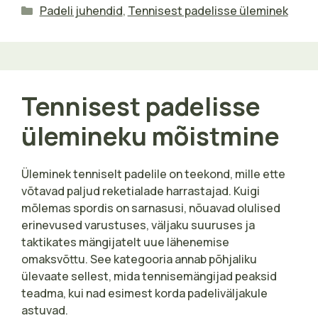
Categories
Padeli juhendid
,
Tennisest padelisse üleminek
Tennisest padelisse
ülemineku mõistmine
Üleminek tenniselt padelile on teekond, mille ette
võtavad paljud reketialade harrastajad. Kuigi
mõlemas spordis on sarnasusi, nõuavad olulised
erinevused varustuses, väljaku suuruses ja
taktikates mängijatelt uue lähenemise
omaksvõttu. See kategooria annab põhjaliku
ülevaate sellest, mida tennisemängijad peaksid
teadma, kui nad esimest korda padeliväljakule
astuvad.