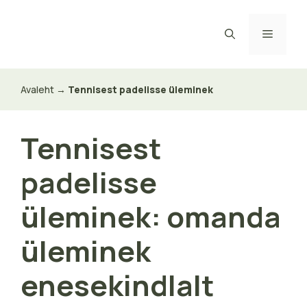
Skip
to
Menu
content
Avaleht
→
Tennisest padelisse üleminek
Tennisest
padelisse
üleminek: omanda
üleminek
enesekindlalt