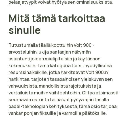
pelaajatyypit voivat hyötyä sen ominaisuuksista.
Mitä tämä tarkoittaa
sinulle
Tutustumalla täällä koottuihin Volt 900 -
arvosteluihin lukija saa laajan näkymän
asiantuntijoiden mielipiteisiin ja käytännön
kokemuksiin. Tämä kategoria toimii hyödyllisenä
resurssina kaikille, jotka harkitsevat Volt 900:n
hankintaa, tarjoten tasapainoisen yleiskuvan sen
vahvuuksista, mahdollisista rajoituksista ja
vertailuista muihin vaihtoehtoihin. Olitpa etsimässä
seuraavaa ostosta tai haluat pysyä ajan tasalla
padel-teknologian kehityksestä, tämä osio tarjoaa
vankan pohjan fiksuille ja varmoille päätöksille.