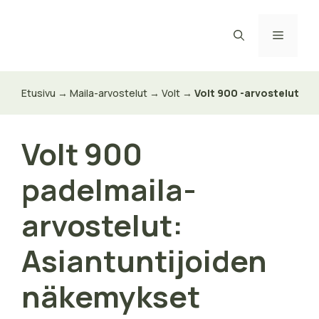
Siirry
sisältöön
Valikk
Etusivu
→
Maila-arvostelut
→
Volt
→
Volt 900 -arvostelut
Volt 900
padelmaila-
arvostelut:
Asiantuntijoiden
näkemykset