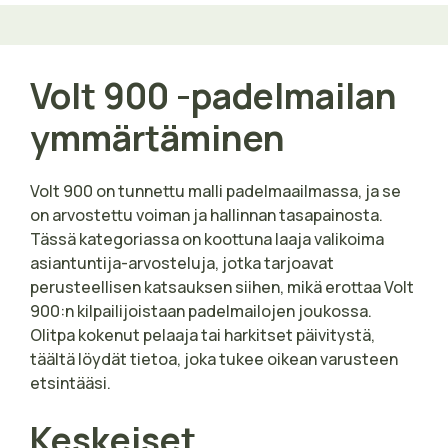
Volt 900 -padelmailan
ymmärtäminen
Volt 900 on tunnettu malli padelmaailmassa, ja se
on arvostettu voiman ja hallinnan tasapainosta.
Tässä kategoriassa on koottuna laaja valikoima
asiantuntija-arvosteluja, jotka tarjoavat
perusteellisen katsauksen siihen, mikä erottaa Volt
900:n kilpailijoistaan padelmailojen joukossa.
Olitpa kokenut pelaaja tai harkitset päivitystä,
täältä löydät tietoa, joka tukee oikean varusteen
etsintääsi.
Keskeiset