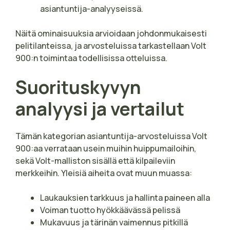
asiantuntija-analyyseissä.
Näitä ominaisuuksia arvioidaan johdonmukaisesti
pelitilanteissa, ja arvosteluissa tarkastellaan Volt
900:n toimintaa todellisissa otteluissa.
Suorituskyvyn
analyysi ja vertailut
Tämän kategorian asiantuntija-arvosteluissa Volt
900:aa verrataan usein muihin huippumailoihin,
sekä Volt-malliston sisällä että kilpaileviin
merkkeihin. Yleisiä aiheita ovat muun muassa:
Laukauksien tarkkuus ja hallinta paineen alla
Voiman tuotto hyökkäävässä pelissä
Mukavuus ja tärinän vaimennus pitkillä