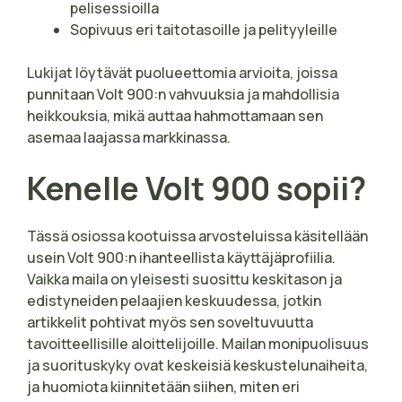
pelisessioilla
Sopivuus eri taitotasoille ja pelityyleille
Lukijat löytävät puolueettomia arvioita, joissa
punnitaan Volt 900:n vahvuuksia ja mahdollisia
heikkouksia, mikä auttaa hahmottamaan sen
asemaa laajassa markkinassa.
Kenelle Volt 900 sopii?
Tässä osiossa kootuissa arvosteluissa käsitellään
usein Volt 900:n ihanteellista käyttäjäprofiilia.
Vaikka maila on yleisesti suosittu keskitason ja
edistyneiden pelaajien keskuudessa, jotkin
artikkelit pohtivat myös sen soveltuvuutta
tavoitteellisille aloittelijoille. Mailan monipuolisuus
ja suorituskyky ovat keskeisiä keskustelunaiheita,
ja huomiota kiinnitetään siihen, miten eri