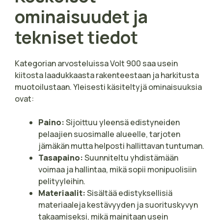
ominaisuudet ja
tekniset tiedot
Kategorian arvosteluissa Volt 900 saa usein
kiitosta laadukkaasta rakenteestaan ja harkitusta
muotoilustaan. Yleisesti käsiteltyjä ominaisuuksia
ovat:
Paino:
Sijoittuu yleensä edistyneiden
pelaajien suosimalle alueelle, tarjoten
jämäkän mutta helposti hallittavan tuntuman.
Tasapaino:
Suunniteltu yhdistämään
voimaa ja hallintaa, mikä sopii monipuolisiin
pelityyleihin.
Materiaalit:
Sisältää edistyksellisiä
materiaaleja kestävyyden ja suorituskyvyn
takaamiseksi, mikä mainitaan usein