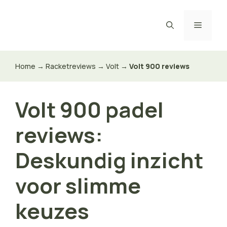
Ga
naar
Menu
de
inhoud
Home
→
Racketreviews
→
Volt
→
Volt 900 reviews
Volt 900 padel
reviews:
Deskundig inzicht
voor slimme
keuzes