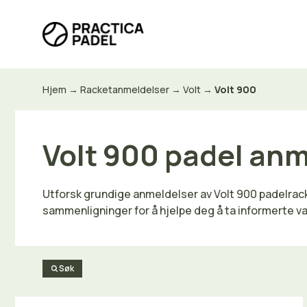
Hopp
til
innhold
Hjem
→
Racketanmeldelser
→
Volt
→
Volt 900
Volt 900 padel anm
Utforsk grundige anmeldelser av Volt 900 padelrac
sammenligninger for å hjelpe deg å ta informerte v
Søk