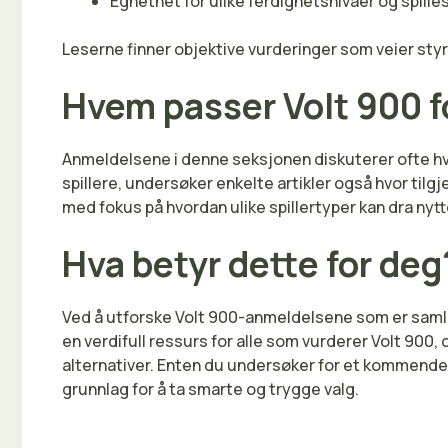
Egnethet for ulike ferdighetsnivåer og spilles
Leserne finner objektive vurderinger som veier styrk
Hvem passer Volt 900 f
Anmeldelsene i denne seksjonen diskuterer ofte hv
spillere, undersøker enkelte artikler også hvor ti
med fokus på hvordan ulike spillertyper kan dra nyt
Hva betyr dette for deg
Ved å utforske Volt 900-anmeldelsene som er samlet 
en verdifull ressurs for alle som vurderer Volt 90
alternativer. Enten du undersøker for et kommende 
grunnlag for å ta smarte og trygge valg.