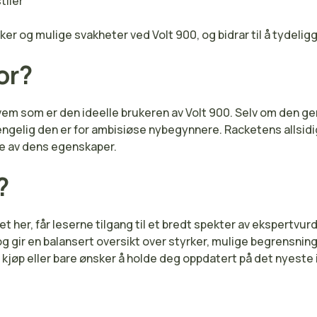
tiler
er og mulige svakheter ved Volt 900, og bidrar til å tydeligg
or?
em som er den ideelle brukeren av Volt 900. Selv om den ge
lgjengelig den er for ambisiøse nybegynnere. Racketens allsi
te av dens egenskaper.
?
her, får leserne tilgang til et bredt spekter av ekspertvurd
0, og gir en balansert oversikt over styrker, mulige begren
kjøp eller bare ønsker å holde deg oppdatert på det nyeste 