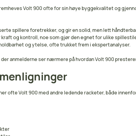
fremheves Volt 900 ofte for sin høye byggekvalitet og gjen
rte spillere foretrekker, og gir en solid, men lett håndterbar
raft og kontroll, noe som gjør den egnet for ulike spillestile
holdbarhet og ytelse, ofte trukket frem i ekspertanalyser.
, der anmelderne ser nærmere på hvordan Volt 900 presterer
mmenligninger
r ofte Volt 900 med andre ledende racketer, både innenfor 
kter