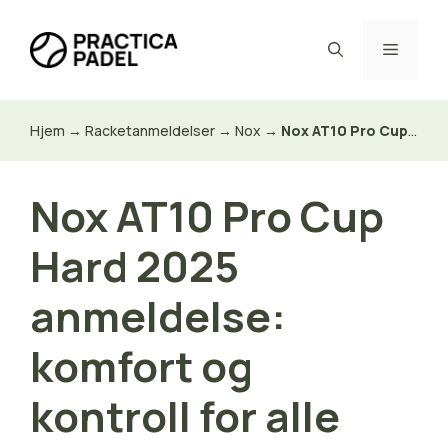
Hopp
til
Meny
innhold
Hjem
→
Racketanmeldelser
→
Nox
→
Nox AT10 Pro Cup Hard 2025 anmeldelse: komfort og kontroll for alle
Nox AT10 Pro Cup
Hard 2025
anmeldelse:
komfort og
kontroll for alle