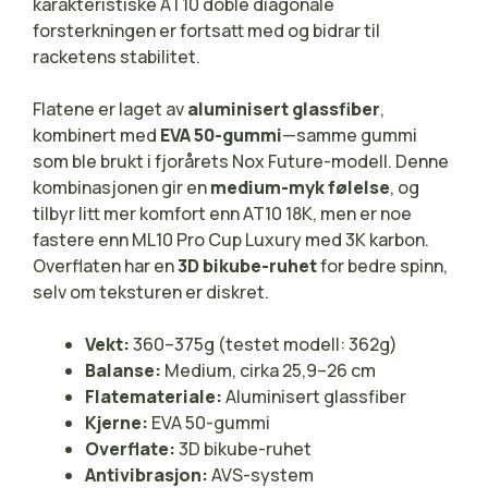
karakteristiske AT10 doble diagonale
forsterkningen er fortsatt med og bidrar til
racketens stabilitet.
Flatene er laget av
aluminisert glassfiber
,
kombinert med
EVA 50-gummi
—samme gummi
som ble brukt i fjorårets Nox Future-modell. Denne
kombinasjonen gir en
medium-myk følelse
, og
tilbyr litt mer komfort enn AT10 18K, men er noe
fastere enn ML10 Pro Cup Luxury med 3K karbon.
Overflaten har en
3D bikube-ruhet
for bedre spinn,
selv om teksturen er diskret.
Vekt:
360–375g (testet modell: 362g)
Balanse:
Medium, cirka 25,9–26 cm
Flatemateriale:
Aluminisert glassfiber
Kjerne:
EVA 50-gummi
Overflate:
3D bikube-ruhet
Antivibrasjon:
AVS-system