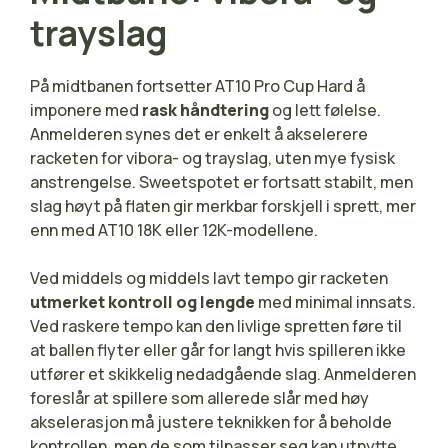
trayslag
På midtbanen fortsetter AT10 Pro Cup Hard å
imponere med
rask håndtering
og lett følelse.
Anmelderen synes det er enkelt å akselerere
racketen for vibora- og trayslag, uten mye fysisk
anstrengelse. Sweetspotet er fortsatt stabilt, men
slag høyt på flaten gir merkbar forskjell i sprett, mer
enn med AT10 18K eller 12K-modellene.
Ved middels og middels lavt tempo gir racketen
utmerket kontroll og lengde
med minimal innsats.
Ved raskere tempo kan den livlige spretten føre til
at ballen flyter eller går for langt hvis spilleren ikke
utfører et skikkelig nedadgående slag. Anmelderen
foreslår at spillere som allerede slår med høy
akselerasjon må justere teknikken for å beholde
kontrollen, men de som tilpasser seg kan utnytte