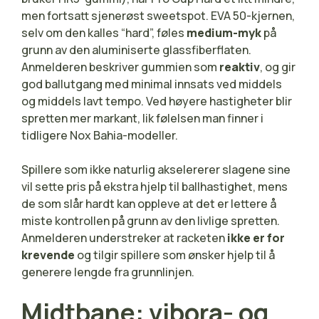
men fortsatt sjenerøst sweetspot. EVA 50-kjernen,
selv om den kalles “hard”, føles
medium-myk
på
grunn av den aluminiserte glassfiberflaten.
Anmelderen beskriver gummien som
reaktiv
, og gir
god ballutgang med minimal innsats ved middels
og middels lavt tempo. Ved høyere hastigheter blir
spretten mer markant, lik følelsen man finner i
tidligere Nox Bahia-modeller.
Spillere som ikke naturlig akselererer slagene sine
vil sette pris på ekstra hjelp til ballhastighet, mens
de som slår hardt kan oppleve at det er lettere å
miste kontrollen på grunn av den livlige spretten.
Anmelderen understreker at racketen
ikke er for
krevende
og tilgir spillere som ønsker hjelp til å
generere lengde fra grunnlinjen.
Midtbane: vibora- og