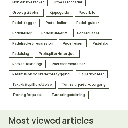
Finn din nye racket
Fitness for padel
Grep og tilbehør
Kjøpsguide
Padel Life
Padel-bagger
Padel-baller
Padel-guider
Padelbriller
Padelklubbdrift
Padelklubber
Padelracket-reparasjon
Padelreiser
Padelsko
Padelslag
Proffspiller-intervjuer
Racket-teknologi
Racketanmeldelser
Restitusjon og skadeforebygging
Spiller­nyheter
Taktikk & spillforståelse
Tennis til padel-overgang
Trening for padel
Turneringsdekning
Most viewed articles