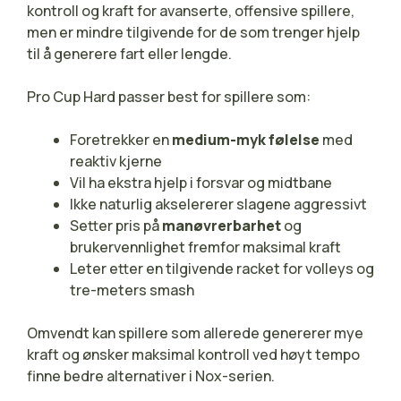
kontroll og kraft for avanserte, offensive spillere,
men er mindre tilgivende for de som trenger hjelp
til å generere fart eller lengde.
Pro Cup Hard passer best for spillere som:
Foretrekker en
medium-myk følelse
med
reaktiv kjerne
Vil ha ekstra hjelp i forsvar og midtbane
Ikke naturlig akselererer slagene aggressivt
Setter pris på
manøvrerbarhet
og
brukervennlighet fremfor maksimal kraft
Leter etter en tilgivende racket for volleys og
tre-meters smash
Omvendt kan spillere som allerede genererer mye
kraft og ønsker maksimal kontroll ved høyt tempo
finne bedre alternativer i Nox-serien.