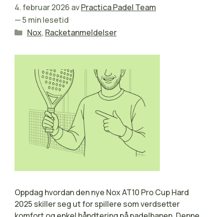
4. februar 2026
av
Practica Padel Team
— 5 min lesetid
Kategorier
Nox
,
Racketanmeldelser
Oppdag hvordan den nye Nox AT10 Pro Cup Hard
2025 skiller seg ut for spillere som verdsetter
komfort og enkel håndtering på padelbanen. Denne