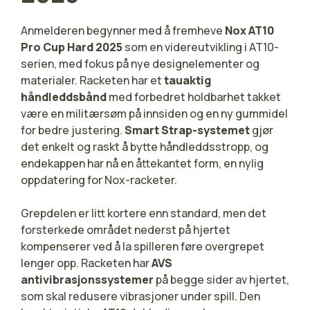
Anmelderen begynner med å fremheve
Nox AT10
Pro Cup Hard 2025
som en videreutvikling i AT10-
serien, med fokus på nye designelementer og
materialer. Racketen har et
tauaktig
håndleddsbånd
med forbedret holdbarhet takket
være en militærsøm på innsiden og en ny gummidel
for bedre justering.
Smart Strap-systemet
gjør
det enkelt og raskt å bytte håndleddsstropp, og
endekappen har nå en åttekantet form, en nylig
oppdatering for Nox-racketer.
Grepdelen er litt kortere enn standard, men det
forsterkede området nederst på hjertet
kompenserer ved å la spilleren føre overgrepet
lenger opp. Racketen har
AVS
antivibrasjonssystemer
på begge sider av hjertet,
som skal redusere vibrasjoner under spill. Den