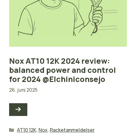
Nox AT10 12K 2024 review:
balanced power and control
for 2024 @Elchiniconsejo
26. juni 2025
Kategorier
AT10 12K
,
Nox
,
Racketanmeldelser