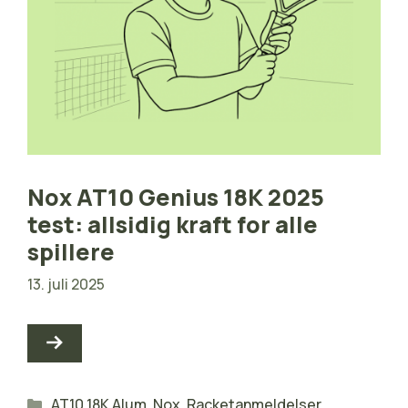
Nox AT10 Genius 18K 2025
test: allsidig kraft for alle
spillere
13. juli 2025
Kategorier
AT10 18K Alum
,
Nox
,
Racketanmeldelser