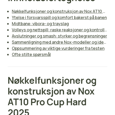
Nøkkelfunksjoner og konstruksjon av Nox AT10 Pro Cup Hard 2025
Ytelse i forsvarsspill og komfort bakerst på banen
Midtbane: vibora- og trayslag
Volleys og nettspill: raske reaksjoner og kontrollutfordringer
Avslutninger og smash: styrker og begrensninger
Sammenligning med andre Nox-modeller og ideell spillerprofil
Oppsummering av viktige vurderinger fra testen
Ofte stilte spørsmål
Nøkkelfunksjoner og
konstruksjon av Nox
AT10 Pro Cup Hard
2025